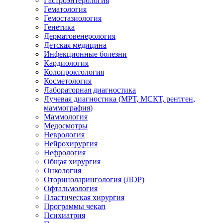
Гастроэнтерология
Гематология
Гемостазиология
Генетика
Дерматовенерология
Детская медицина
Инфекционные болезни
Кардиология
Колопроктология
Косметология
Лабораторная диагностика
Лучевая диагностика (МРТ, МСКТ, рентген,
маммография)
Маммология
Медосмотры
Неврология
Нейрохирургия
Нефрология
Общая хирургия
Онкология
Оториноларингология (ЛОР)
Офтальмология
Пластическая хирургия
Программы чекап
Психиатрия