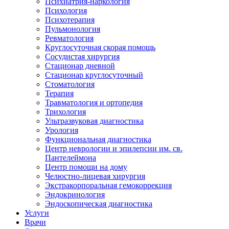
Психиатрия-наркология
Психология
Психотерапия
Пульмонология
Ревматология
Круглосуточная скорая помощь
Сосудистая хирургия
Стационар дневной
Стационар круглосуточный
Стоматология
Терапия
Травматология и ортопедия
Трихология
Ультразвуковая диагностика
Урология
Функциональная диагностика
Центр неврологии и эпилепсии им. св.
Пантелеймона
Центр помощи на дому
Челюстно-лицевая хирургия
Экстракорпоральная гемокоррекция
Эндокринология
Эндоскопическая диагностика
Услуги
Врачи