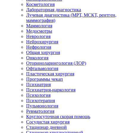
Косметология
Лабораторная диагностика
Лучевая диагностика (МРТ, МСКТ, рентген,
маммография)
Маммология
Медосмотры
Неврология
Нейрохирургия
Нефрология
Общая хирургия
Онкология
Оториноларингология (ЛОР)
Офтальмология
Пластическая хирургия
Программы чекап
Психиатрия
Психиатрия-наркология
Психология
Психотерапия
Пульмонология
Ревматология
Круглосуточная скорая помощь
Сосудистая хирургия
Стационар дневной
Стационар круглосуточный