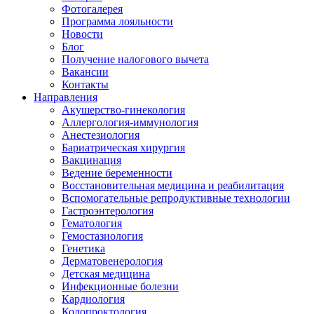
Фотогалерея
Программа лояльности
Новости
Блог
Получение налогового вычета
Вакансии
Контакты
Направления
Акушерство-гинекология
Аллергология-иммунология
Анестезиология
Бариатрическая хирургия
Вакцинация
Ведение беременности
Восстановительная медицина и реабилитация
Вспомогательные репродуктивные технологии
Гастроэнтерология
Гематология
Гемостазиология
Генетика
Дерматовенерология
Детская медицина
Инфекционные болезни
Кардиология
Колопроктология