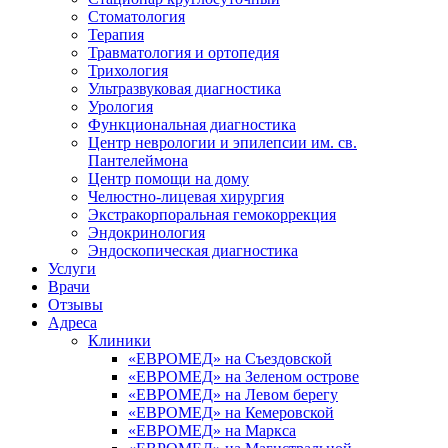
Стоматология
Терапия
Травматология и ортопедия
Трихология
Ультразвуковая диагностика
Урология
Функциональная диагностика
Центр неврологии и эпилепсии им. св.
Пантелеймона
Центр помощи на дому
Челюстно-лицевая хирургия
Экстракорпоральная гемокоррекция
Эндокринология
Эндоскопическая диагностика
Услуги
Врачи
Отзывы
Адреса
Клиники
«ЕВРОМЕД» на Съездовской
«ЕВРОМЕД» на Зеленом острове
«ЕВРОМЕД» на Левом берегу
«ЕВРОМЕД» на Кемеровской
«ЕВРОМЕД» на Маркса