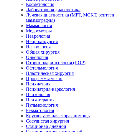
Косметология
Лабораторная диагностика
Лучевая диагностика (МРТ, МСКТ, рентген,
маммография)
Маммология
Медосмотры
Неврология
Нейрохирургия
Нефрология
Общая хирургия
Онкология
Оториноларингология (ЛОР)
Офтальмология
Пластическая хирургия
Программы чекап
Психиатрия
Психиатрия-наркология
Психология
Психотерапия
Пульмонология
Ревматология
Круглосуточная скорая помощь
Сосудистая хирургия
Стационар дневной
Стационар круглосуточный