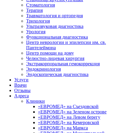
Стоматология
Терапия
Травматология и ортопедия
Трихология
Ультразвуковая диагностика
Урология
Функциональная диагностика
Центр неврологии и эпилепсии им. св.
Пантелеймона
Центр помощи на дому
Челюстно-лицевая хирургия
Экстракорпоральная гемокоррекция
Эндокринология
Эндоскопическая диагностика
Услуги
Врачи
Отзывы
Адреса
Клиники
«ЕВРОМЕД» на Съездовской
«ЕВРОМЕД» на Зеленом острове
«ЕВРОМЕД» на Левом берегу
«ЕВРОМЕД» на Кемеровской
«ЕВРОМЕД» на Маркса