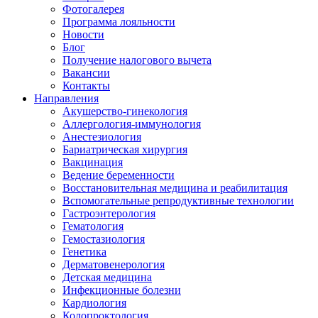
Фотогалерея
Программа лояльности
Новости
Блог
Получение налогового вычета
Вакансии
Контакты
Направления
Акушерство-гинекология
Аллергология-иммунология
Анестезиология
Бариатрическая хирургия
Вакцинация
Ведение беременности
Восстановительная медицина и реабилитация
Вспомогательные репродуктивные технологии
Гастроэнтерология
Гематология
Гемостазиология
Генетика
Дерматовенерология
Детская медицина
Инфекционные болезни
Кардиология
Колопроктология