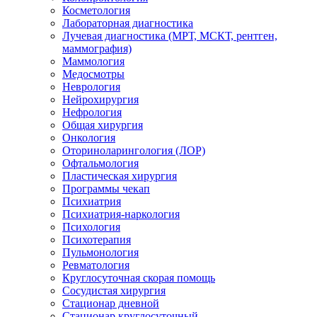
Косметология
Лабораторная диагностика
Лучевая диагностика (МРТ, МСКТ, рентген,
маммография)
Маммология
Медосмотры
Неврология
Нейрохирургия
Нефрология
Общая хирургия
Онкология
Оториноларингология (ЛОР)
Офтальмология
Пластическая хирургия
Программы чекап
Психиатрия
Психиатрия-наркология
Психология
Психотерапия
Пульмонология
Ревматология
Круглосуточная скорая помощь
Сосудистая хирургия
Стационар дневной
Стационар круглосуточный