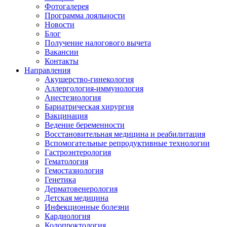
Фотогалерея
Программа лояльности
Новости
Блог
Получение налогового вычета
Вакансии
Контакты
Направления
Акушерство-гинекология
Аллергология-иммунология
Анестезиология
Бариатрическая хирургия
Вакцинация
Ведение беременности
Восстановительная медицина и реабилитация
Вспомогательные репродуктивные технологии
Гастроэнтерология
Гематология
Гемостазиология
Генетика
Дерматовенерология
Детская медицина
Инфекционные болезни
Кардиология
Колопроктология