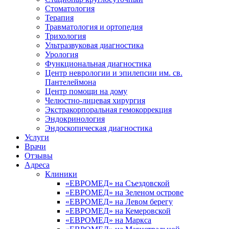
Стоматология
Терапия
Травматология и ортопедия
Трихология
Ультразвуковая диагностика
Урология
Функциональная диагностика
Центр неврологии и эпилепсии им. св.
Пантелеймона
Центр помощи на дому
Челюстно-лицевая хирургия
Экстракорпоральная гемокоррекция
Эндокринология
Эндоскопическая диагностика
Услуги
Врачи
Отзывы
Адреса
Клиники
«ЕВРОМЕД» на Съездовской
«ЕВРОМЕД» на Зеленом острове
«ЕВРОМЕД» на Левом берегу
«ЕВРОМЕД» на Кемеровской
«ЕВРОМЕД» на Маркса