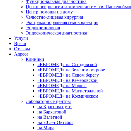
Функциональная диагностика
Центр неврологии и эпилепсии им. св. Пантелеймо
Центр помощи на дому
Челюстно-лицевая хирургия
Экстракорпоральная гемокоррекция
Эндокринология
Эндоскопическая диагностика
Услуги
Врачи
Отзывы
Адреса
Клиники
«ЕВРОМЕД» на Съездовской
«ЕВРОМЕД» на Зеленом острове
«ЕВРОМЕД» на Левом берегу
«ЕВРОМЕД» на Кемеровской
«ЕВРОМЕД» на Маркса
«ЕВРОМЕД» на Магистральной
«ЕВРОМЕД» на Космическом
Лабораторные центры
на Красном пути
на Бархатовой
на Взлётной
на 70 лет Октября
на Мира