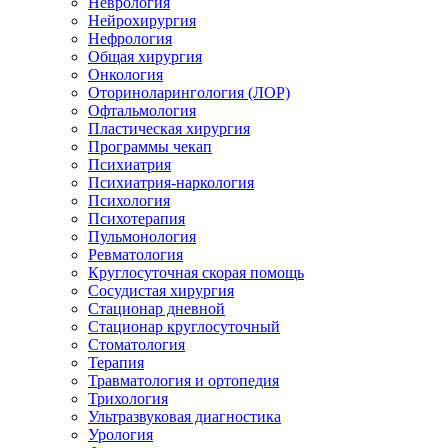
Неврология
Нейрохирургия
Нефрология
Общая хирургия
Онкология
Оториноларингология (ЛОР)
Офтальмология
Пластическая хирургия
Программы чекап
Психиатрия
Психиатрия-наркология
Психология
Психотерапия
Пульмонология
Ревматология
Круглосуточная скорая помощь
Сосудистая хирургия
Стационар дневной
Стационар круглосуточный
Стоматология
Терапия
Травматология и ортопедия
Трихология
Ультразвуковая диагностика
Урология