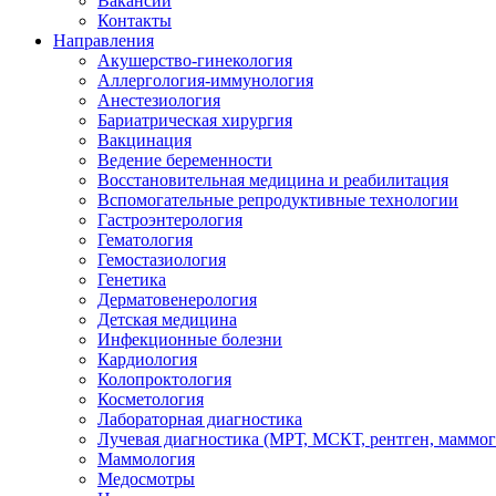
Вакансии
Контакты
Направления
Акушерство-гинекология
Аллергология-иммунология
Анестезиология
Бариатрическая хирургия
Вакцинация
Ведение беременности
Восстановительная медицина и реабилитация
Вспомогательные репродуктивные технологии
Гастроэнтерология
Гематология
Гемостазиология
Генетика
Дерматовенерология
Детская медицина
Инфекционные болезни
Кардиология
Колопроктология
Косметология
Лабораторная диагностика
Лучевая диагностика (МРТ, МСКТ, рентген, маммо
Маммология
Медосмотры