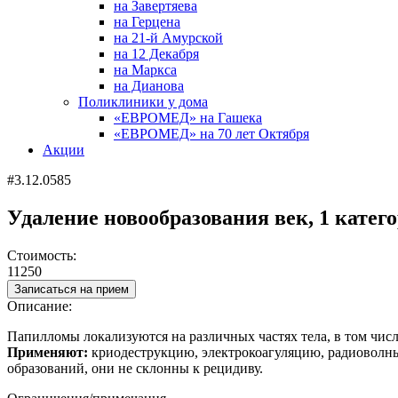
на Завертяева
на Герцена
на 21-й Амурской
на 12 Декабря
на Маркса
на Дианова
Поликлиники у дома
«ЕВРОМЕД» на Гашека
«ЕВРОМЕД» на 70 лет Октября
Акции
#3.12.0585
Удаление новообразования век, 1 катег
Стоимость:
11250
Записаться на прием
Описание:
Папилломы локализуются на различных частях тела, в том чис
Применяют:
криодеструкцию, электрокоагуляцию, радиоволны,
образований, они не склонны к рецидиву.