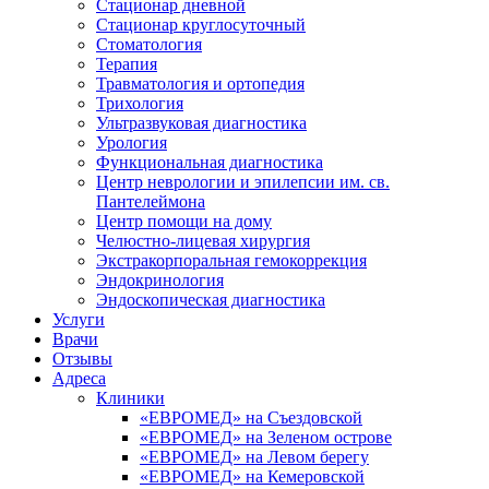
Стационар дневной
Стационар круглосуточный
Стоматология
Терапия
Травматология и ортопедия
Трихология
Ультразвуковая диагностика
Урология
Функциональная диагностика
Центр неврологии и эпилепсии им. св.
Пантелеймона
Центр помощи на дому
Челюстно-лицевая хирургия
Экстракорпоральная гемокоррекция
Эндокринология
Эндоскопическая диагностика
Услуги
Врачи
Отзывы
Адреса
Клиники
«ЕВРОМЕД» на Съездовской
«ЕВРОМЕД» на Зеленом острове
«ЕВРОМЕД» на Левом берегу
«ЕВРОМЕД» на Кемеровской