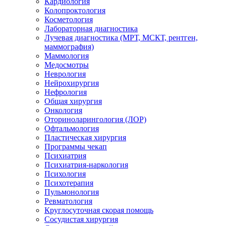
Кардиология
Колопроктология
Косметология
Лабораторная диагностика
Лучевая диагностика (МРТ, МСКТ, рентген,
маммография)
Маммология
Медосмотры
Неврология
Нейрохирургия
Нефрология
Общая хирургия
Онкология
Оториноларингология (ЛОР)
Офтальмология
Пластическая хирургия
Программы чекап
Психиатрия
Психиатрия-наркология
Психология
Психотерапия
Пульмонология
Ревматология
Круглосуточная скорая помощь
Сосудистая хирургия