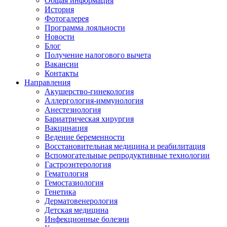
Общая информация
История
Фотогалерея
Программа лояльности
Новости
Блог
Получение налогового вычета
Вакансии
Контакты
Направления
Акушерство-гинекология
Аллергология-иммунология
Анестезиология
Бариатрическая хирургия
Вакцинация
Ведение беременности
Восстановительная медицина и реабилитация
Вспомогательные репродуктивные технологии
Гастроэнтерология
Гематология
Гемостазиология
Генетика
Дерматовенерология
Детская медицина
Инфекционные болезни