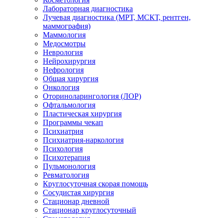
Лабораторная диагностика
Лучевая диагностика (МРТ, МСКТ, рентген,
маммография)
Маммология
Медосмотры
Неврология
Нейрохирургия
Нефрология
Общая хирургия
Онкология
Оториноларингология (ЛОР)
Офтальмология
Пластическая хирургия
Программы чекап
Психиатрия
Психиатрия-наркология
Психология
Психотерапия
Пульмонология
Ревматология
Круглосуточная скорая помощь
Сосудистая хирургия
Стационар дневной
Стационар круглосуточный