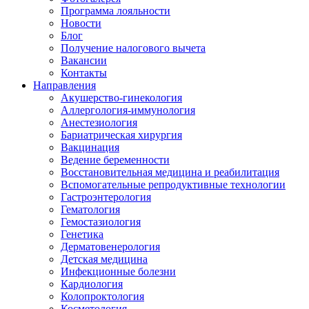
Программа лояльности
Новости
Блог
Получение налогового вычета
Вакансии
Контакты
Направления
Акушерство-гинекология
Аллергология-иммунология
Анестезиология
Бариатрическая хирургия
Вакцинация
Ведение беременности
Восстановительная медицина и реабилитация
Вспомогательные репродуктивные технологии
Гастроэнтерология
Гематология
Гемостазиология
Генетика
Дерматовенерология
Детская медицина
Инфекционные болезни
Кардиология
Колопроктология
Косметология