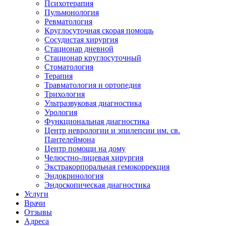
Психотерапия
Пульмонология
Ревматология
Круглосуточная скорая помощь
Сосудистая хирургия
Стационар дневной
Стационар круглосуточный
Стоматология
Терапия
Травматология и ортопедия
Трихология
Ультразвуковая диагностика
Урология
Функциональная диагностика
Центр неврологии и эпилепсии им. св.
Пантелеймона
Центр помощи на дому
Челюстно-лицевая хирургия
Экстракорпоральная гемокоррекция
Эндокринология
Эндоскопическая диагностика
Услуги
Врачи
Отзывы
Адреса