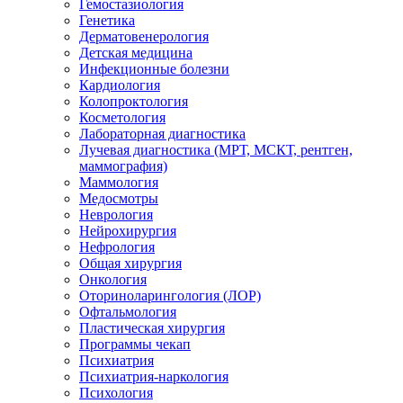
Гемостазиология
Генетика
Дерматовенерология
Детская медицина
Инфекционные болезни
Кардиология
Колопроктология
Косметология
Лабораторная диагностика
Лучевая диагностика (МРТ, МСКТ, рентген,
маммография)
Маммология
Медосмотры
Неврология
Нейрохирургия
Нефрология
Общая хирургия
Онкология
Оториноларингология (ЛОР)
Офтальмология
Пластическая хирургия
Программы чекап
Психиатрия
Психиатрия-наркология
Психология