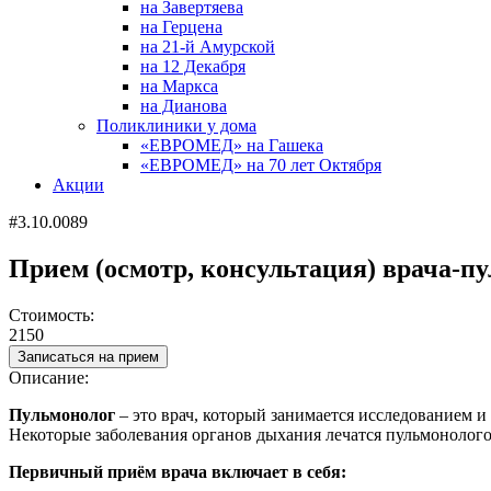
на Завертяева
на Герцена
на 21-й Амурской
на 12 Декабря
на Маркса
на Дианова
Поликлиники у дома
«ЕВРОМЕД» на Гашека
«ЕВРОМЕД» на 70 лет Октября
Акции
#3.10.0089
Прием (осмотр, консультация) врача-п
Стоимость:
2150
Записаться на прием
Описание:
Пульмонолог
– это
врач
, который занимается исследованием и
Некоторые заболевания органов дыхания лечатся
пульмонолог
Первичный приём врача включает в себя: