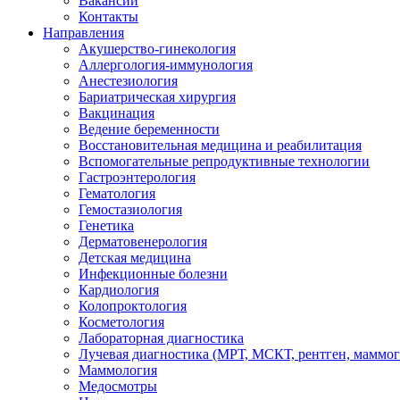
Вакансии
Контакты
Направления
Акушерство-гинекология
Аллергология-иммунология
Анестезиология
Бариатрическая хирургия
Вакцинация
Ведение беременности
Восстановительная медицина и реабилитация
Вспомогательные репродуктивные технологии
Гастроэнтерология
Гематология
Гемостазиология
Генетика
Дерматовенерология
Детская медицина
Инфекционные болезни
Кардиология
Колопроктология
Косметология
Лабораторная диагностика
Лучевая диагностика (МРТ, МСКТ, рентген, маммо
Маммология
Медосмотры