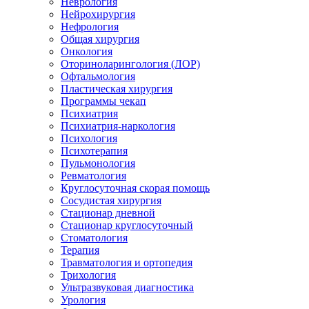
Неврология
Нейрохирургия
Нефрология
Общая хирургия
Онкология
Оториноларингология (ЛОР)
Офтальмология
Пластическая хирургия
Программы чекап
Психиатрия
Психиатрия-наркология
Психология
Психотерапия
Пульмонология
Ревматология
Круглосуточная скорая помощь
Сосудистая хирургия
Стационар дневной
Стационар круглосуточный
Стоматология
Терапия
Травматология и ортопедия
Трихология
Ультразвуковая диагностика
Урология