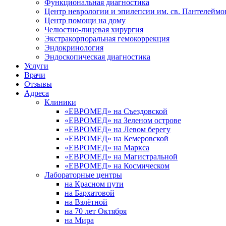
Функциональная диагностика
Центр неврологии и эпилепсии им. св. Пантелеймо
Центр помощи на дому
Челюстно-лицевая хирургия
Экстракорпоральная гемокоррекция
Эндокринология
Эндоскопическая диагностика
Услуги
Врачи
Отзывы
Адреса
Клиники
«ЕВРОМЕД» на Съездовской
«ЕВРОМЕД» на Зеленом острове
«ЕВРОМЕД» на Левом берегу
«ЕВРОМЕД» на Кемеровской
«ЕВРОМЕД» на Маркса
«ЕВРОМЕД» на Магистральной
«ЕВРОМЕД» на Космическом
Лабораторные центры
на Красном пути
на Бархатовой
на Взлётной
на 70 лет Октября
на Мира