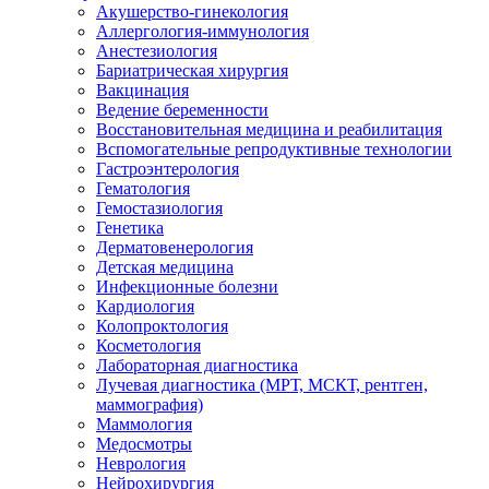
Акушерство-гинекология
Аллергология-иммунология
Анестезиология
Бариатрическая хирургия
Вакцинация
Ведение беременности
Восстановительная медицина и реабилитация
Вспомогательные репродуктивные технологии
Гастроэнтерология
Гематология
Гемостазиология
Генетика
Дерматовенерология
Детская медицина
Инфекционные болезни
Кардиология
Колопроктология
Косметология
Лабораторная диагностика
Лучевая диагностика (МРТ, МСКТ, рентген,
маммография)
Маммология
Медосмотры
Неврология
Нейрохирургия