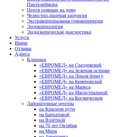
Пантелеймона
Центр помощи на дому
Челюстно-лицевая хирургия
Экстракорпоральная гемокоррекция
Эндокринология
Эндоскопическая диагностика
Услуги
Врачи
Отзывы
Адреса
Клиники
«ЕВРОМЕД» на Съездовской
«ЕВРОМЕД» на Зеленом острове
«ЕВРОМЕД» на Левом берегу
«ЕВРОМЕД» на Кемеровской
«ЕВРОМЕД» на Маркса
«ЕВРОМЕД» на Магистральной
«ЕВРОМЕД» на Космическом
Лабораторные центры
на Красном пути
на Бархатовой
на Взлётной
на 70 лет Октября
на Мира
на Завертяева