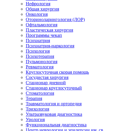
Нефрология
Общая хирургия
Онкология
Оториноларингология (ЛОР)
Офтальмология
Пластическая хирургия
Программы чекап
Психиатрия
Психиатрия-наркология
Психология
Психотерапия
Пульмонология
Ревматология
Круглосуточная скорая помощь
Сосудистая хирургия
Стационар дневной
Стационар круглосуточный
Стоматология
Терапия
Травматология и ортопедия
Трихология
Ультразвуковая диагностика
Урология
Функциональная диагностика
Центр неврологии и эпилепсии им. св.