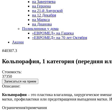
на Завертяева
на Герцена
на 21-й Амурской
на 12 Декабря
на Маркса
на Дианова
Поликлиники у дома
«ЕВРОМЕД» на Гашека
«ЕВРОМЕД» на 70 лет Октября
Акции
#40307.3
Кольпорафия, 1 категория (передняя ил
Стоимость:
37350
Записаться на прием
Описание:
Кольпорафия
–
это
пластика влагалища, хирургическое вмеша
матки, профилактики или предотвращения выпадения матки. И
Ограничения/примечания