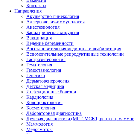
Вакансии
Контакты
Направления
Акушерство-гинекология
Аллергология-иммунология
Анестезиология
Бариатрическая хирургия
Вакцинация
Ведение беременности
Восстановительная медицина и реабилитация
Вспомогательные репродуктивные технологии
Гастроэнтерология
Гематология
Гемостазиология
Генетика
Дерматовенерология
Детская медицина
Инфекционные болезни
Кардиология
Колопроктология
Косметология
Лабораторная диагностика
Лучевая диагностика (МРТ, МСКТ, рентген, маммо
Маммология
Медосмотры