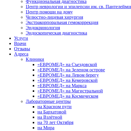
Функциональная диагностика
Центр неврологии и эпилепсии им. св. Пантелеймо
Центр помощи на дому
Челюстно-лицевая хирургия
Экстракорпоральная гемокоррекция
Эндокринология
Эндоскопическая диагностика
Услуги
Врачи
Отзывы
Адреса
Клиники
«ЕВРОМЕД» на Съездовской
«ЕВРОМЕД» на Зеленом острове
«ЕВРОМЕД» на Левом берегу
«ЕВРОМЕД» на Кемеровской
«ЕВРОМЕД» на Маркса
«ЕВРОМЕД» на Магистральной
«ЕВРОМЕД» на Космическом
Лабораторные центры
на Красном пути
на Бархатовой
на Взлётной
на 70 лет Октября
на Мира