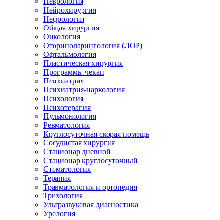
Неврология
Нейрохирургия
Нефрология
Общая хирургия
Онкология
Оториноларингология (ЛОР)
Офтальмология
Пластическая хирургия
Программы чекап
Психиатрия
Психиатрия-наркология
Психология
Психотерапия
Пульмонология
Ревматология
Круглосуточная скорая помощь
Сосудистая хирургия
Стационар дневной
Стационар круглосуточный
Стоматология
Терапия
Травматология и ортопедия
Трихология
Ультразвуковая диагностика
Урология