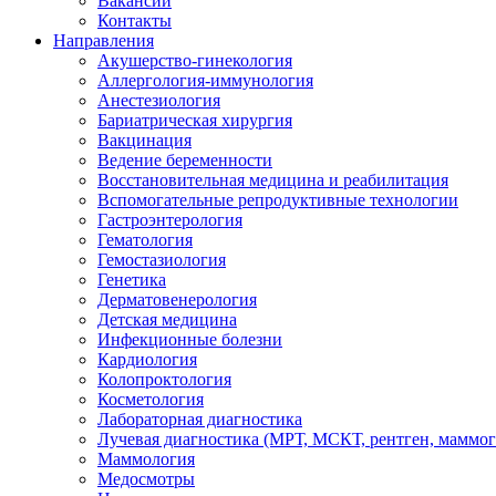
Вакансии
Контакты
Направления
Акушерство-гинекология
Аллергология-иммунология
Анестезиология
Бариатрическая хирургия
Вакцинация
Ведение беременности
Восстановительная медицина и реабилитация
Вспомогательные репродуктивные технологии
Гастроэнтерология
Гематология
Гемостазиология
Генетика
Дерматовенерология
Детская медицина
Инфекционные болезни
Кардиология
Колопроктология
Косметология
Лабораторная диагностика
Лучевая диагностика (МРТ, МСКТ, рентген, маммо
Маммология
Медосмотры