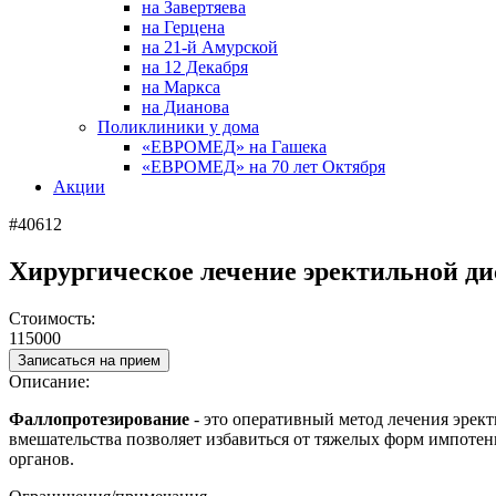
на Завертяева
на Герцена
на 21-й Амурской
на 12 Декабря
на Маркса
на Дианова
Поликлиники у дома
«ЕВРОМЕД» на Гашека
«ЕВРОМЕД» на 70 лет Октября
Акции
#40612
Хирургическое лечение эректильной д
Стоимость:
115000
Записаться на прием
Описание:
Фаллопротезирование
- это оперативный метод лечения эрек
вмешательства позволяет избавиться от тяжелых форм импотен
органов.