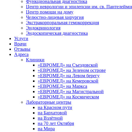
Функциональная диагностика
Центр неврологии и эпилепсии им. св. Пантелеймо
Центр помощи на дому
Челюстно-лицевая хирургия
Экстракорпоральная гемокоррекция
Эндокринология
Эндоскопическая диагностика
Услуги
Врачи
Отзывы
Адреса
Клиники
«ЕВРОМЕД» на Съездовской
«ЕВРОМЕД» на Зеленом острове
«ЕВРОМЕД» на Левом берегу
«ЕВРОМЕД» на Кемеровской
«ЕВРОМЕД» на Маркса
«ЕВРОМЕД» на Магистральной
«ЕВРОМЕД» на Космическом
Лабораторные центры
на Красном пути
на Бархатовой
на Взлётной
на 70 лет Октября
на Мира