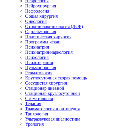
Неврология
Нейрохирургия
Нефрология
Общая хирургия
Онкология
Оториноларингология (ЛОР)
Офтальмология
Пластическая хирургия
Программы чекап
Психиатрия
Психиатрия-наркология
Психология
Психотерапия
Пульмонология
Ревматология
Круглосуточная скорая помощь
Сосудистая хирургия
Стационар дневной
Стационар круглосуточный
Стоматология
Терапия
Травматология и ортопедия
Трихология
Ультразвуковая диагностика
Урология