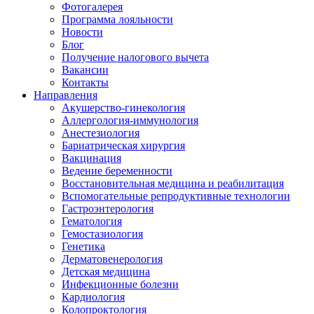
Фотогалерея
Программа лояльности
Новости
Блог
Получение налогового вычета
Вакансии
Контакты
Направления
Акушерство-гинекология
Аллергология-иммунология
Анестезиология
Бариатрическая хирургия
Вакцинация
Ведение беременности
Восстановительная медицина и реабилитация
Вспомогательные репродуктивные технологии
Гастроэнтерология
Гематология
Гемостазиология
Генетика
Дерматовенерология
Детская медицина
Инфекционные болезни
Кардиология
Колопроктология