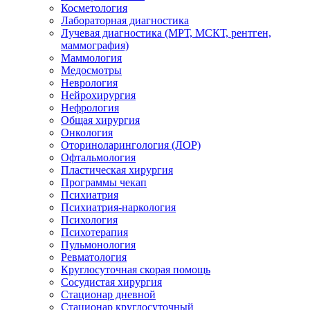
Косметология
Лабораторная диагностика
Лучевая диагностика (МРТ, МСКТ, рентген,
маммография)
Маммология
Медосмотры
Неврология
Нейрохирургия
Нефрология
Общая хирургия
Онкология
Оториноларингология (ЛОР)
Офтальмология
Пластическая хирургия
Программы чекап
Психиатрия
Психиатрия-наркология
Психология
Психотерапия
Пульмонология
Ревматология
Круглосуточная скорая помощь
Сосудистая хирургия
Стационар дневной
Стационар круглосуточный