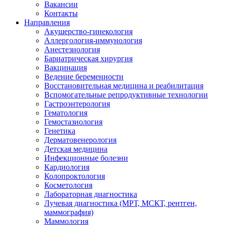
Вакансии
Контакты
Направления
Акушерство-гинекология
Аллергология-иммунология
Анестезиология
Бариатрическая хирургия
Вакцинация
Ведение беременности
Восстановительная медицина и реабилитация
Вспомогательные репродуктивные технологии
Гастроэнтерология
Гематология
Гемостазиология
Генетика
Дерматовенерология
Детская медицина
Инфекционные болезни
Кардиология
Колопроктология
Косметология
Лабораторная диагностика
Лучевая диагностика (МРТ, МСКТ, рентген,
маммография)
Маммология