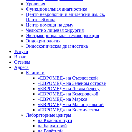
Урология
Функциональная диагностика
Центр неврологии и эпилепсии им. св.
Пантелеймона
Центр помощи на дому
Челюстно-лицевая хирургия
Экстракорпоральная гемокоррекция
Эндокринология
Эндоскопическая диагностика
Услуги
Врачи
Отзывы
Адреса
Клиники
«ЕВРОМЕД» на Съездовской
«ЕВРОМЕД» на Зеленом острове
«ЕВРОМЕД» на Левом берегу
«ЕВРОМЕД» на Кемеровской
«ЕВРОМЕД» на Маркса
«ЕВРОМЕД» на Магистральной
«ЕВРОМЕД» на Космическом
Лабораторные центры
на Красном пути
на Бархатовой
на Взлётной