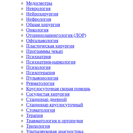
Медосмотры
Неврология
Нейрохирургия
Нефрология
Общая хирургия
Онкология
Оториноларингология (ЛОР)
Офтальмология
Пластическая хирургия
Программы чекап
Психиатрия
Психиатрия-наркология
Психология
Психотерапия
Пульмонология
Ревматология
Круглосуточная скорая помощь
Сосудистая хирургия
Стационар дневной
Стационар круглосуточный
Стоматология
Терапия
Травматология и ортопедия
Трихология
Ультразвуковая диагностика