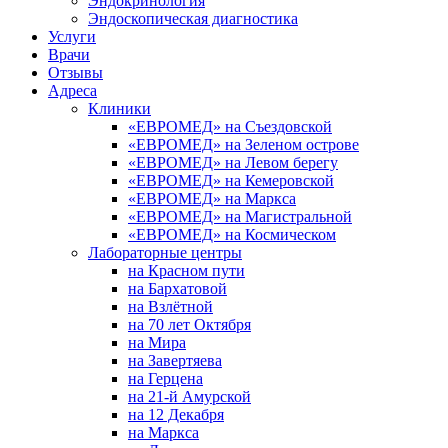
Эндокринология
Эндоскопическая диагностика
Услуги
Врачи
Отзывы
Адреса
Клиники
«ЕВРОМЕД» на Съездовской
«ЕВРОМЕД» на Зеленом острове
«ЕВРОМЕД» на Левом берегу
«ЕВРОМЕД» на Кемеровской
«ЕВРОМЕД» на Маркса
«ЕВРОМЕД» на Магистральной
«ЕВРОМЕД» на Космическом
Лабораторные центры
на Красном пути
на Бархатовой
на Взлётной
на 70 лет Октября
на Мира
на Завертяева
на Герцена
на 21-й Амурской
на 12 Декабря
на Маркса