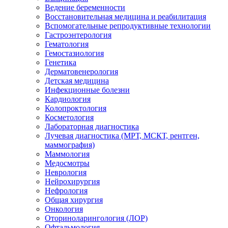
Ведение беременности
Восстановительная медицина и реабилитация
Вспомогательные репродуктивные технологии
Гастроэнтерология
Гематология
Гемостазиология
Генетика
Дерматовенерология
Детская медицина
Инфекционные болезни
Кардиология
Колопроктология
Косметология
Лабораторная диагностика
Лучевая диагностика (МРТ, МСКТ, рентген,
маммография)
Маммология
Медосмотры
Неврология
Нейрохирургия
Нефрология
Общая хирургия
Онкология
Оториноларингология (ЛОР)
Офтальмология