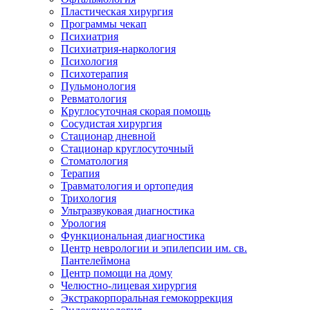
Пластическая хирургия
Программы чекап
Психиатрия
Психиатрия-наркология
Психология
Психотерапия
Пульмонология
Ревматология
Круглосуточная скорая помощь
Сосудистая хирургия
Стационар дневной
Стационар круглосуточный
Стоматология
Терапия
Травматология и ортопедия
Трихология
Ультразвуковая диагностика
Урология
Функциональная диагностика
Центр неврологии и эпилепсии им. св.
Пантелеймона
Центр помощи на дому
Челюстно-лицевая хирургия
Экстракорпоральная гемокоррекция