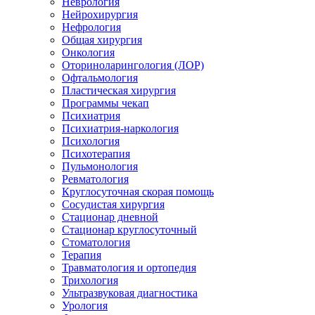
Неврология
Нейрохирургия
Нефрология
Общая хирургия
Онкология
Оториноларингология (ЛОР)
Офтальмология
Пластическая хирургия
Программы чекап
Психиатрия
Психиатрия-наркология
Психология
Психотерапия
Пульмонология
Ревматология
Круглосуточная скорая помощь
Сосудистая хирургия
Стационар дневной
Стационар круглосуточный
Стоматология
Терапия
Травматология и ортопедия
Трихология
Ультразвуковая диагностика
Урология