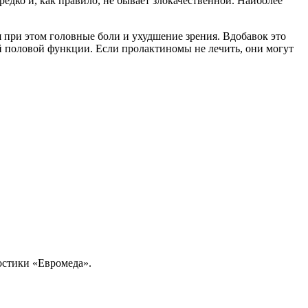
едко и, как правило, не бывает злокачественной. Наиболее
 при этом головные боли и ухудшение зрения. Вдобавок это
й половой функции. Если пролактиномы не лечить, они могут
ностики «Евромеда».