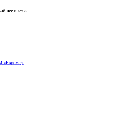
жайшее время.
 «Евромед.