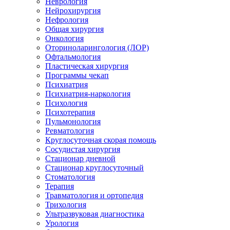
Неврология
Нейрохирургия
Нефрология
Общая хирургия
Онкология
Оториноларингология (ЛОР)
Офтальмология
Пластическая хирургия
Программы чекап
Психиатрия
Психиатрия-наркология
Психология
Психотерапия
Пульмонология
Ревматология
Круглосуточная скорая помощь
Сосудистая хирургия
Стационар дневной
Стационар круглосуточный
Стоматология
Терапия
Травматология и ортопедия
Трихология
Ультразвуковая диагностика
Урология