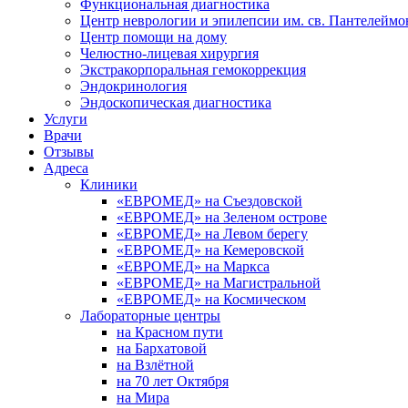
Функциональная диагностика
Центр неврологии и эпилепсии им. св. Пантелеймо
Центр помощи на дому
Челюстно-лицевая хирургия
Экстракорпоральная гемокоррекция
Эндокринология
Эндоскопическая диагностика
Услуги
Врачи
Отзывы
Адреса
Клиники
«ЕВРОМЕД» на Съездовской
«ЕВРОМЕД» на Зеленом острове
«ЕВРОМЕД» на Левом берегу
«ЕВРОМЕД» на Кемеровской
«ЕВРОМЕД» на Маркса
«ЕВРОМЕД» на Магистральной
«ЕВРОМЕД» на Космическом
Лабораторные центры
на Красном пути
на Бархатовой
на Взлётной
на 70 лет Октября
на Мира