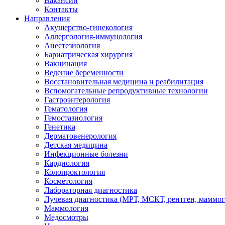
Вакансии
Контакты
Направления
Акушерство-гинекология
Аллергология-иммунология
Анестезиология
Бариатрическая хирургия
Вакцинация
Ведение беременности
Восстановительная медицина и реабилитация
Вспомогательные репродуктивные технологии
Гастроэнтерология
Гематология
Гемостазиология
Генетика
Дерматовенерология
Детская медицина
Инфекционные болезни
Кардиология
Колопроктология
Косметология
Лабораторная диагностика
Лучевая диагностика (МРТ, МСКТ, рентген, маммо
Маммология
Медосмотры