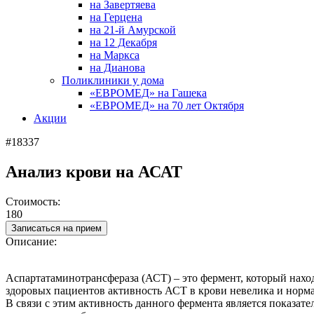
на Завертяева
на Герцена
на 21-й Амурской
на 12 Декабря
на Маркса
на Дианова
Поликлиники у дома
«ЕВРОМЕД» на Гашека
«ЕВРОМЕД» на 70 лет Октября
Акции
#18337
Анализ крови на АСАТ
Стоимость:
180
Записаться на прием
Описание:
Аспартатаминотрансфераза (АСТ) – это фермент, который наход
здоровых пациентов активность АСТ в крови невелика и норм
В связи с этим активность данного фермента является показа