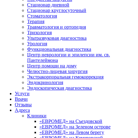
Стационар дневной
Стационар круглосуточный
Стоматология
Терапия
Травматология и ортопедия
Трихология
Ультразвуковая диагностика
Урология
Функциональная диагностика
Центр неврологии и эпилепсии им. св.
Пантелеймона
Центр помощи на дому
Челюстно-лицевая хирургия
Экстракорпоральная гемокоррекция
Эндокринология
Эндоскопическая диагностика
Услуги
Врачи
Отзывы
Адреса
Клиники
«ЕВРОМЕД» на Съездовской
«ЕВРОМЕД» на Зеленом острове
«ЕВРОМЕД» на Левом берегу
«ЕВРОМЕД» на Кемеровской