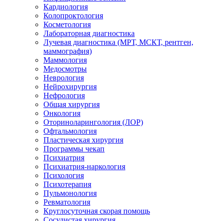
Кардиология
Колопроктология
Косметология
Лабораторная диагностика
Лучевая диагностика (МРТ, МСКТ, рентген,
маммография)
Маммология
Медосмотры
Неврология
Нейрохирургия
Нефрология
Общая хирургия
Онкология
Оториноларингология (ЛОР)
Офтальмология
Пластическая хирургия
Программы чекап
Психиатрия
Психиатрия-наркология
Психология
Психотерапия
Пульмонология
Ревматология
Круглосуточная скорая помощь
Сосудистая хирургия