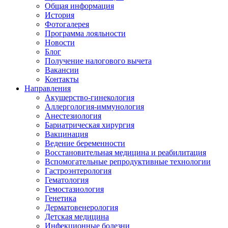
Общая информация
История
Фотогалерея
Программа лояльности
Новости
Блог
Получение налогового вычета
Вакансии
Контакты
Направления
Акушерство-гинекология
Аллергология-иммунология
Анестезиология
Бариатрическая хирургия
Вакцинация
Ведение беременности
Восстановительная медицина и реабилитация
Вспомогательные репродуктивные технологии
Гастроэнтерология
Гематология
Гемостазиология
Генетика
Дерматовенерология
Детская медицина
Инфекционные болезни