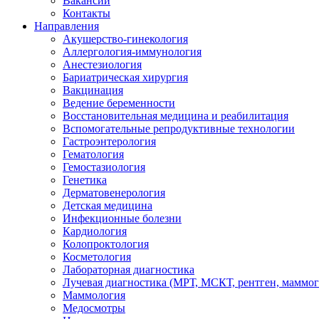
Вакансии
Контакты
Направления
Акушерство-гинекология
Аллергология-иммунология
Анестезиология
Бариатрическая хирургия
Вакцинация
Ведение беременности
Восстановительная медицина и реабилитация
Вспомогательные репродуктивные технологии
Гастроэнтерология
Гематология
Гемостазиология
Генетика
Дерматовенерология
Детская медицина
Инфекционные болезни
Кардиология
Колопроктология
Косметология
Лабораторная диагностика
Лучевая диагностика (МРТ, МСКТ, рентген, маммо
Маммология
Медосмотры