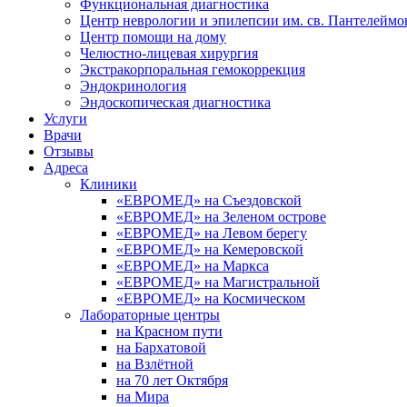
Функциональная диагностика
Центр неврологии и эпилепсии им. св. Пантелеймо
Центр помощи на дому
Челюстно-лицевая хирургия
Экстракорпоральная гемокоррекция
Эндокринология
Эндоскопическая диагностика
Услуги
Врачи
Отзывы
Адреса
Клиники
«ЕВРОМЕД» на Съездовской
«ЕВРОМЕД» на Зеленом острове
«ЕВРОМЕД» на Левом берегу
«ЕВРОМЕД» на Кемеровской
«ЕВРОМЕД» на Маркса
«ЕВРОМЕД» на Магистральной
«ЕВРОМЕД» на Космическом
Лабораторные центры
на Красном пути
на Бархатовой
на Взлётной
на 70 лет Октября
на Мира