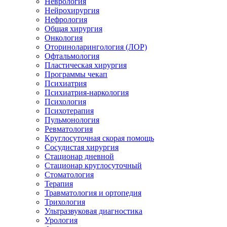
Неврология
Нейрохирургия
Нефрология
Общая хирургия
Онкология
Оториноларингология (ЛОР)
Офтальмология
Пластическая хирургия
Программы чекап
Психиатрия
Психиатрия-наркология
Психология
Психотерапия
Пульмонология
Ревматология
Круглосуточная скорая помощь
Сосудистая хирургия
Стационар дневной
Стационар круглосуточный
Стоматология
Терапия
Травматология и ортопедия
Трихология
Ультразвуковая диагностика
Урология