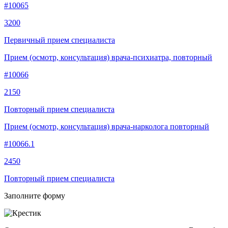
#10065
3200
Первичный прием специалиста
Прием (осмотр, консультация) врача-психиатра, повторный
#10066
2150
Повторный прием специалиста
Прием (осмотр, консультация) врача-нарколога повторный
#10066.1
2450
Повторный прием специалиста
Заполните форму