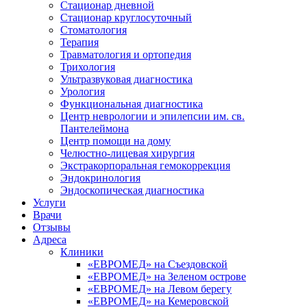
Стационар дневной
Стационар круглосуточный
Стоматология
Терапия
Травматология и ортопедия
Трихология
Ультразвуковая диагностика
Урология
Функциональная диагностика
Центр неврологии и эпилепсии им. св.
Пантелеймона
Центр помощи на дому
Челюстно-лицевая хирургия
Экстракорпоральная гемокоррекция
Эндокринология
Эндоскопическая диагностика
Услуги
Врачи
Отзывы
Адреса
Клиники
«ЕВРОМЕД» на Съездовской
«ЕВРОМЕД» на Зеленом острове
«ЕВРОМЕД» на Левом берегу
«ЕВРОМЕД» на Кемеровской