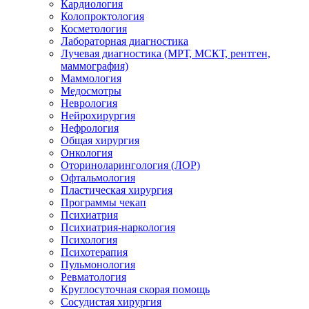
Кардиология
Колопроктология
Косметология
Лабораторная диагностика
Лучевая диагностика (МРТ, МСКТ, рентген,
маммография)
Маммология
Медосмотры
Неврология
Нейрохирургия
Нефрология
Общая хирургия
Онкология
Оториноларингология (ЛОР)
Офтальмология
Пластическая хирургия
Программы чекап
Психиатрия
Психиатрия-наркология
Психология
Психотерапия
Пульмонология
Ревматология
Круглосуточная скорая помощь
Сосудистая хирургия