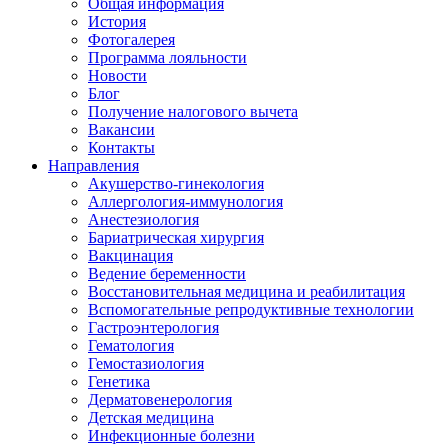
Общая информация
История
Фотогалерея
Программа лояльности
Новости
Блог
Получение налогового вычета
Вакансии
Контакты
Направления
Акушерство-гинекология
Аллергология-иммунология
Анестезиология
Бариатрическая хирургия
Вакцинация
Ведение беременности
Восстановительная медицина и реабилитация
Вспомогательные репродуктивные технологии
Гастроэнтерология
Гематология
Гемостазиология
Генетика
Дерматовенерология
Детская медицина
Инфекционные болезни