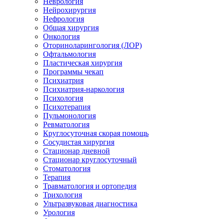
Неврология
Нейрохирургия
Нефрология
Общая хирургия
Онкология
Оториноларингология (ЛОР)
Офтальмология
Пластическая хирургия
Программы чекап
Психиатрия
Психиатрия-наркология
Психология
Психотерапия
Пульмонология
Ревматология
Круглосуточная скорая помощь
Сосудистая хирургия
Стационар дневной
Стационар круглосуточный
Стоматология
Терапия
Травматология и ортопедия
Трихология
Ультразвуковая диагностика
Урология