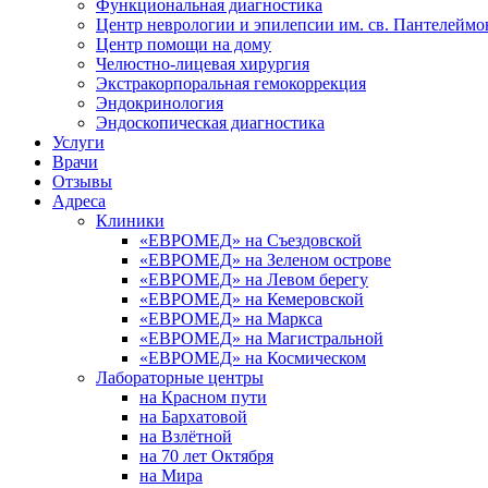
Функциональная диагностика
Центр неврологии и эпилепсии им. св. Пантелеймо
Центр помощи на дому
Челюстно-лицевая хирургия
Экстракорпоральная гемокоррекция
Эндокринология
Эндоскопическая диагностика
Услуги
Врачи
Отзывы
Адреса
Клиники
«ЕВРОМЕД» на Съездовской
«ЕВРОМЕД» на Зеленом острове
«ЕВРОМЕД» на Левом берегу
«ЕВРОМЕД» на Кемеровской
«ЕВРОМЕД» на Маркса
«ЕВРОМЕД» на Магистральной
«ЕВРОМЕД» на Космическом
Лабораторные центры
на Красном пути
на Бархатовой
на Взлётной
на 70 лет Октября
на Мира