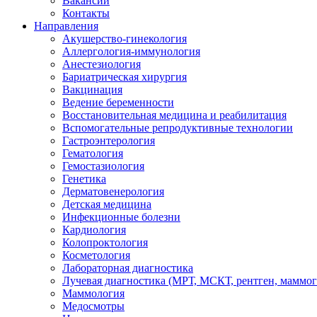
Вакансии
Контакты
Направления
Акушерство-гинекология
Аллергология-иммунология
Анестезиология
Бариатрическая хирургия
Вакцинация
Ведение беременности
Восстановительная медицина и реабилитация
Вспомогательные репродуктивные технологии
Гастроэнтерология
Гематология
Гемостазиология
Генетика
Дерматовенерология
Детская медицина
Инфекционные болезни
Кардиология
Колопроктология
Косметология
Лабораторная диагностика
Лучевая диагностика (МРТ, МСКТ, рентген, маммо
Маммология
Медосмотры