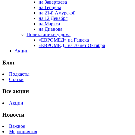
на Завертяева
на Герцена
на 21-й Амурской
на 12 Декабря
на Маркса
на Дианова
Поликлиники у дома
«ЕВРОМЕД» на Гашека
«ЕВРОМЕД» на 70 лет Октября
Акции
Блог
Подкасты
Статьи
Все акции
Акции
Новости
Важное
Мероприятия