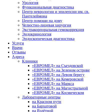
Урология
Функциональная диагностика
Центр неврологии и эпилепсии им. св.
Пантелеймона
Центр помощи на дому
Челюстно-лицевая хирургия
Экстракорпоральная гемокоррекция
Эндокринология
Эндоскопическая диагностика
Услуги
Врачи
Отзывы
Адреса
Клиники
«ЕВРОМЕД» на Съездовской
«ЕВРОМЕД» на Зеленом острове
«ЕВРОМЕД» на Левом берегу
«ЕВРОМЕД» на Кемеровской
«ЕВРОМЕД» на Маркса
«ЕВРОМЕД» на Магистральной
«ЕВРОМЕД» на Космическом
Лабораторные центры
на Красном пути
на Бархатовой
на Взлётной