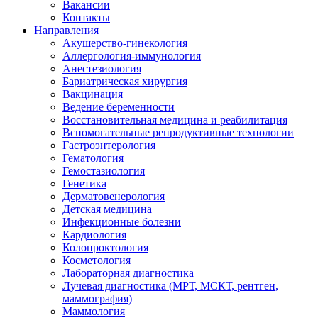
Вакансии
Контакты
Направления
Акушерство-гинекология
Аллергология-иммунология
Анестезиология
Бариатрическая хирургия
Вакцинация
Ведение беременности
Восстановительная медицина и реабилитация
Вспомогательные репродуктивные технологии
Гастроэнтерология
Гематология
Гемостазиология
Генетика
Дерматовенерология
Детская медицина
Инфекционные болезни
Кардиология
Колопроктология
Косметология
Лабораторная диагностика
Лучевая диагностика (МРТ, МСКТ, рентген,
маммография)
Маммология