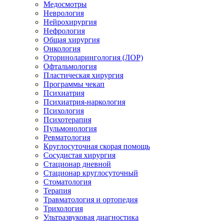
Медосмотры
Неврология
Нейрохирургия
Нефрология
Общая хирургия
Онкология
Оториноларингология (ЛОР)
Офтальмология
Пластическая хирургия
Программы чекап
Психиатрия
Психиатрия-наркология
Психология
Психотерапия
Пульмонология
Ревматология
Круглосуточная скорая помощь
Сосудистая хирургия
Стационар дневной
Стационар круглосуточный
Стоматология
Терапия
Травматология и ортопедия
Трихология
Ультразвуковая диагностика