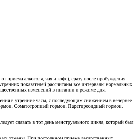
от приема алкоголя, чая и кофе), сразу после пробуждения
ля утренних показателей рассчитаны все интервалы нормальных
 существенных изменений в питании и режиме дня.
ения в утренние часы, с последующим снижением в вечернее
гормон, Соматотропный гормон, Паратиреоидный гормон,
ледует сдавать в тот день менструального цикла, который был
ле их отмены. При постоянном приеме лекарственных