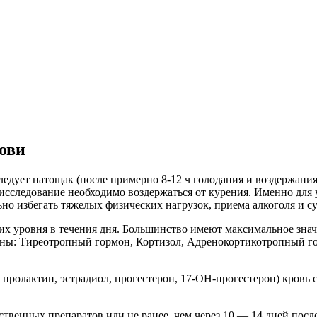
ови
едует натощак (после примерно 8-12 ч голодания и воздержания 
 на исследование необходимо воздержаться от курения. Именно д
льно избегать тяжелых физических нагрузок, приема алкоголя и
их уровня в течения дня. Большинство имеют максимальное знач
моны: Тиреотропный гормон, Кортизол, Адренокортикотропный 
ролактин, эстрадиол, прогестерон, 17-ОН-прогестерон) кровь с
рственных препаратов или не ранее, чем через 10 — 14 дней пос