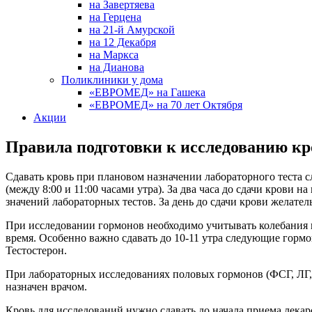
на Завертяева
на Герцена
на 21-й Амурской
на 12 Декабря
на Маркса
на Дианова
Поликлиники у дома
«ЕВРОМЕД» на Гашека
«ЕВРОМЕД» на 70 лет Октября
Акции
Правила подготовки к исследованию кр
Сдавать кровь при плановом назначении лабораторного теста сл
(между 8:00 и 11:00 часами утра). За два часа до сдачи крови
значений лабораторных тестов. За день до сдачи крови желате
При исследовании гормонов необходимо учитывать колебания 
время. Особенно важно сдавать до 10-11 утра следующие гор
Тестостерон.
При лабораторных исследованиях половых гормонов (ФСГ, ЛГ, п
назначен врачом.
Кровь для исследований нужно сдавать до начала приема лека