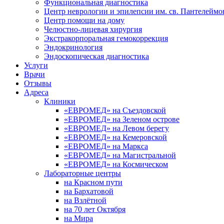
Функциональная диагностика
Центр неврологии и эпилепсии им. св. Пантелеймо
Центр помощи на дому
Челюстно-лицевая хирургия
Экстракорпоральная гемокоррекция
Эндокринология
Эндоскопическая диагностика
Услуги
Врачи
Отзывы
Адреса
Клиники
«ЕВРОМЕД» на Съездовской
«ЕВРОМЕД» на Зеленом острове
«ЕВРОМЕД» на Левом берегу
«ЕВРОМЕД» на Кемеровской
«ЕВРОМЕД» на Маркса
«ЕВРОМЕД» на Магистральной
«ЕВРОМЕД» на Космическом
Лабораторные центры
на Красном пути
на Бархатовой
на Взлётной
на 70 лет Октября
на Мира