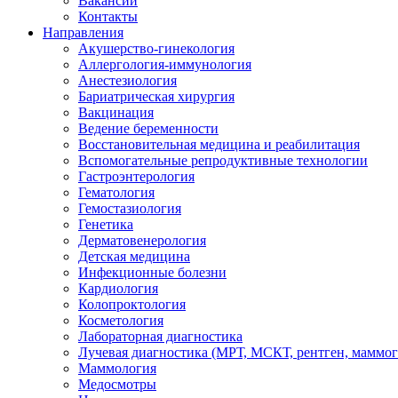
Вакансии
Контакты
Направления
Акушерство-гинекология
Аллергология-иммунология
Анестезиология
Бариатрическая хирургия
Вакцинация
Ведение беременности
Восстановительная медицина и реабилитация
Вспомогательные репродуктивные технологии
Гастроэнтерология
Гематология
Гемостазиология
Генетика
Дерматовенерология
Детская медицина
Инфекционные болезни
Кардиология
Колопроктология
Косметология
Лабораторная диагностика
Лучевая диагностика (МРТ, МСКТ, рентген, маммо
Маммология
Медосмотры