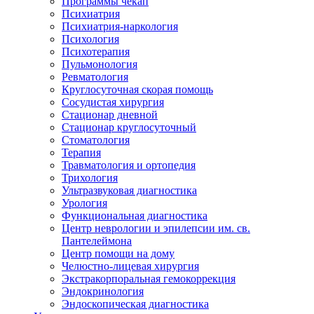
Программы чекап
Психиатрия
Психиатрия-наркология
Психология
Психотерапия
Пульмонология
Ревматология
Круглосуточная скорая помощь
Сосудистая хирургия
Стационар дневной
Стационар круглосуточный
Стоматология
Терапия
Травматология и ортопедия
Трихология
Ультразвуковая диагностика
Урология
Функциональная диагностика
Центр неврологии и эпилепсии им. св.
Пантелеймона
Центр помощи на дому
Челюстно-лицевая хирургия
Экстракорпоральная гемокоррекция
Эндокринология
Эндоскопическая диагностика