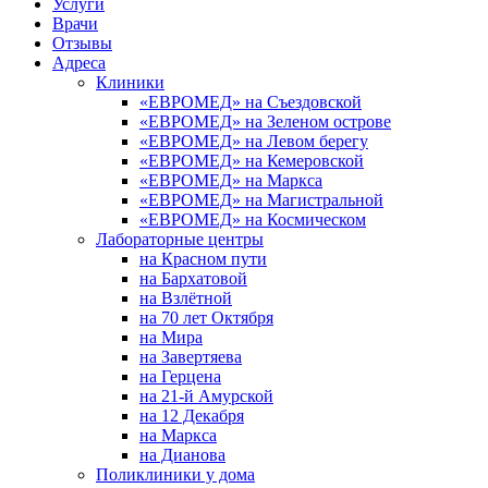
Услуги
Врачи
Отзывы
Адреса
Клиники
«ЕВРОМЕД» на Съездовской
«ЕВРОМЕД» на Зеленом острове
«ЕВРОМЕД» на Левом берегу
«ЕВРОМЕД» на Кемеровской
«ЕВРОМЕД» на Маркса
«ЕВРОМЕД» на Магистральной
«ЕВРОМЕД» на Космическом
Лабораторные центры
на Красном пути
на Бархатовой
на Взлётной
на 70 лет Октября
на Мира
на Завертяева
на Герцена
на 21-й Амурской
на 12 Декабря
на Маркса
на Дианова
Поликлиники у дома