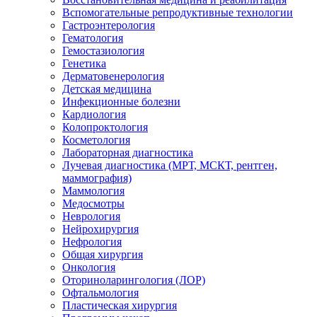
Вспомогательные репродуктивные технологии
Гастроэнтерология
Гематология
Гемостазиология
Генетика
Дерматовенерология
Детская медицина
Инфекционные болезни
Кардиология
Колопроктология
Косметология
Лабораторная диагностика
Лучевая диагностика (МРТ, МСКТ, рентген,
маммография)
Маммология
Медосмотры
Неврология
Нейрохирургия
Нефрология
Общая хирургия
Онкология
Оториноларингология (ЛОР)
Офтальмология
Пластическая хирургия