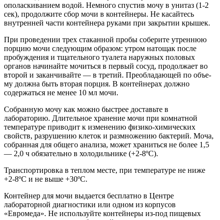
ополаскиванием водой. Немного спустив мочу в унитаз (1-2
сек), продолжите сбор мочи в контейнеры. Не касайтесь
внутренней части контейнера руками при закрытии крышек.
При проведении трех стаканной пробы соберите утреннюю
порцию мочи следующим обра­зом: утром натощак после
пробуждения и тщательного туалета наружных половых
органов начи­найте мочиться в первый сосуд, продолжает во
второй и заканчивайте — в третий. Преобладающей по объе­
му должна быть вторая порция. В контейнерах должно
содержаться не менее 10 мл мочи.
Собранную мочу как можно быстрее доставьте в
лабораторию. Длительное хранение мочи при комнатной
температуре приводит к изменению физико-химических
свойств, разрушению клеток и размножению бактерий. Моча,
собранная для общего анализа, может храниться не более 1,5
— 2,0 ч обязательно в холо­дильнике (+2-8ºС).
Транспортировка в теплом месте, при температуре не ниже
+2-8ºС и не выше +30ºС.
Контейнер для мочи выдается бесплатно в Центре
лабораторной диагностики или одном из корпусов
«Евромеда». Не используйте контейнеры из-под пищевых