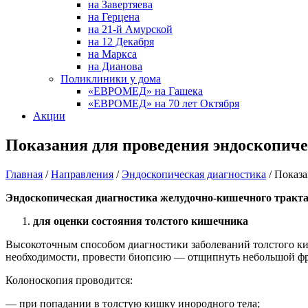
на Завертяева
на Герцена
на 21-й Амурской
на 12 Декабря
на Маркса
на Дианова
Поликлиники у дома
«ЕВРОМЕД» на Гашека
«ЕВРОМЕД» на 70 лет Октября
Акции
Показания для проведения эндоскопич
Главная
/
Направления
/
Эндоскопическая диагностика
/
Показа
Эндоскопическая диагностика желудочно-кишечного тракта
для оценки состояния толстого кишечника
Высокоточным способом диагностики заболеваний толстого киш
необходимости, провести биопсию — отщипнуть небольшой фр
Колоноскопия проводится:
— при попадании в толстую кишку инородного тела;