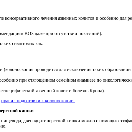
ле консервативного лечения язвенных колитов и особенно для 
екомендациям ВОЗ даже при отсутствии показаний).
таких симптомах как:
и (колоноскопия проводится для исключения таких образований
особенно при отягощённом семейном анамнезе по онкологическ
неспецифический язвенный колит и болезнь Крона).
з
правил подготовки к колоноскопии.
иперстной кишки
а, пищевода, двенадцатиперстной кишки можно с помощью эзофа
ию.