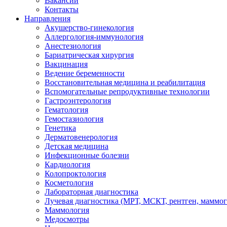
Вакансии
Контакты
Направления
Акушерство-гинекология
Аллергология-иммунология
Анестезиология
Бариатрическая хирургия
Вакцинация
Ведение беременности
Восстановительная медицина и реабилитация
Вспомогательные репродуктивные технологии
Гастроэнтерология
Гематология
Гемостазиология
Генетика
Дерматовенерология
Детская медицина
Инфекционные болезни
Кардиология
Колопроктология
Косметология
Лабораторная диагностика
Лучевая диагностика (МРТ, МСКТ, рентген, маммо
Маммология
Медосмотры