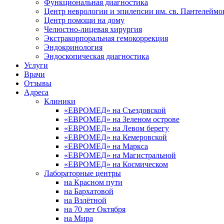
Функциональная диагностика
Центр неврологии и эпилепсии им. св. Пантелеймо
Центр помощи на дому
Челюстно-лицевая хирургия
Экстракорпоральная гемокоррекция
Эндокринология
Эндоскопическая диагностика
Услуги
Врачи
Отзывы
Адреса
Клиники
«ЕВРОМЕД» на Съездовской
«ЕВРОМЕД» на Зеленом острове
«ЕВРОМЕД» на Левом берегу
«ЕВРОМЕД» на Кемеровской
«ЕВРОМЕД» на Маркса
«ЕВРОМЕД» на Магистральной
«ЕВРОМЕД» на Космическом
Лабораторные центры
на Красном пути
на Бархатовой
на Взлётной
на 70 лет Октября
на Мира