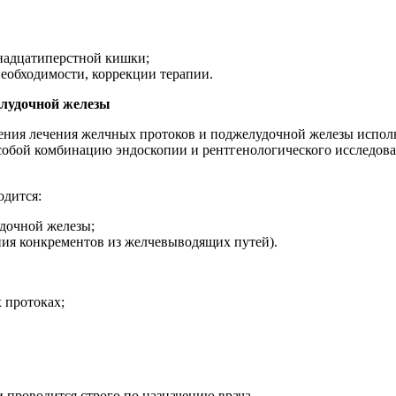
енадцатиперстной кишки;
еобходимости, коррекции терапии.
елудочной железы
едения лечения желчных протоков и поджелудочной железы испо
 собой комбинацию эндоскопии и рентгенологического исследова
одится:
дочной железы;
ния конкрементов из желчевыводящих путей).
 протоках;
проводится строго по назначению врача.