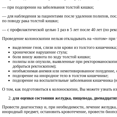
— при подозрении на заболевания толстой кишки;
— для наблюдения за пациентами после удаления полипов, пос
по поводу рака толстой кишки;
— с профилактической целью 1 раз в 5 лет после 40 лет (по р
Проведение колоноскопии нельзя откладывать на «потом» при 
выделение гноя, слизи или крови из толстого кишечника;
хроническое нарушение стула;
боли внизу живота по ходу толстой кишки;
полипы или опухоли, выявленные при ректороманоскопи
добраться ректоскопом);
необъяснимая анемия или немотивированное похудение, 
подозрение на инородное тело в толстом кишечнике;
подозрение на воспалительные заболевания кишечника (
О том, как подготовиться к колоноскопии, Вы можете узнать и
для оценки состояния желудка, пищевода, двенадцат
Провести диагностику и, при необходимости, лечение желудк
инородный предмет, остановить кровотечение, провести биопс