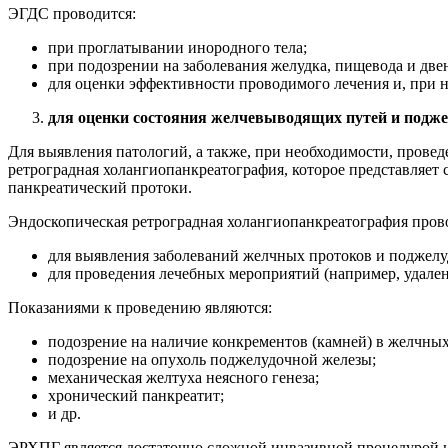
ЭГДС проводится:
при проглатывании инородного тела;
при подозрении на заболевания желудка, пищевода и дв
для оценки эффективности проводимого лечения и, при н
для оценки состояния желчевыводящих путей и подж
Для выявления патологий, а также, при необходимости, пров
ретроградная холангиопанкреатография, которое представляет
панкреатический протоки.
Эндоскопическая ретроградная холангиопанкреатография пров
для выявления заболеваний желчных протоков и поджелу
для проведения лечебных мероприятий (например, удале
Показаниями к проведению являются:
подозрение на наличие конкрементов (камней) в желчных
подозрение на опухоль поджелудочной железы;
механическая желтуха неясного генеза;
хронический панкреатит;
и др.
ЭРХПГ является достаточно сложной инвазивной процедурой и 