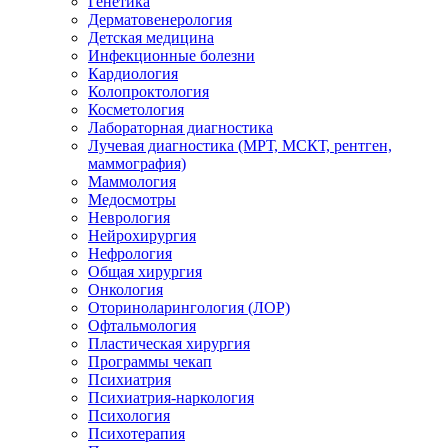
Генетика
Дерматовенерология
Детская медицина
Инфекционные болезни
Кардиология
Колопроктология
Косметология
Лабораторная диагностика
Лучевая диагностика (МРТ, МСКТ, рентген,
маммография)
Маммология
Медосмотры
Неврология
Нейрохирургия
Нефрология
Общая хирургия
Онкология
Оториноларингология (ЛОР)
Офтальмология
Пластическая хирургия
Программы чекап
Психиатрия
Психиатрия-наркология
Психология
Психотерапия