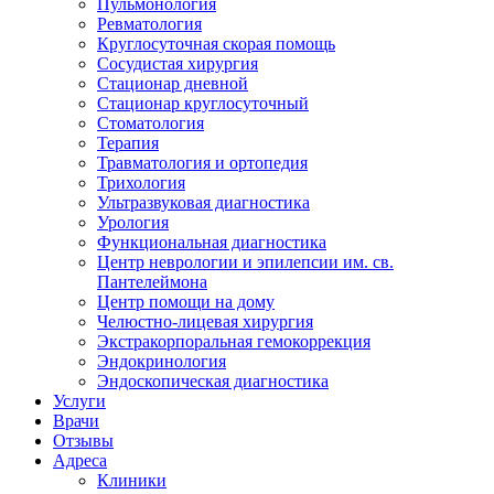
Пульмонология
Ревматология
Круглосуточная скорая помощь
Сосудистая хирургия
Стационар дневной
Стационар круглосуточный
Стоматология
Терапия
Травматология и ортопедия
Трихология
Ультразвуковая диагностика
Урология
Функциональная диагностика
Центр неврологии и эпилепсии им. св.
Пантелеймона
Центр помощи на дому
Челюстно-лицевая хирургия
Экстракорпоральная гемокоррекция
Эндокринология
Эндоскопическая диагностика
Услуги
Врачи
Отзывы
Адреса
Клиники