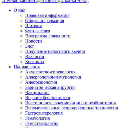
Личный кабинет
Назад
О нас
Правовая информация
Общая информация
История
Фотогалерея
Программа лояльности
Новости
Блог
Получение налогового вычета
Вакансии
Контакты
Направления
Акушерство-гинекология
Аллергология-иммунология
Анестезиология
Бариатрическая хирургия
Вакцинация
Ведение беременности
Восстановительная медицина и реабилитация
Вспомогательные репродуктивные технологии
Гастроэнтерология
Гематология
Гемостазиология