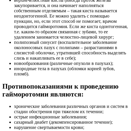
верхнечелюстные кисты (иногда проток железы
закупоривается, и она начинает наполняться
собственным отделяемым – такая киста называется
неодонтогенной. Ее можно удалить с помощью
пункции, но, если этот способ не помогает, врачом
проводится гайморотомия. Если же киста одонтогенная,
т.е. каким-то образом связанная с зубами, то ее
удалением занимается челюстно-лицевой хирург;
полипозный синусит (воспалительное заболевание
околоносовых пазух с полипами – разрастаниями в
слизистой оболочке, утратившей способность выделять
слизь и накапливать ее в себе);
новообразования (различные опухоли в пазухах);
инородные тела в пазухах (обломки корней зубов,
пломб).
Противопоказаниями к проведению
гайморотомии являются:
хронические заболевания различных органов и систем в
стадии обострения при тяжелом их течении;
острые инфекционные заболевания;
сахарный диабет (декомпенсированное течение);
нарушение свертываемости крови;