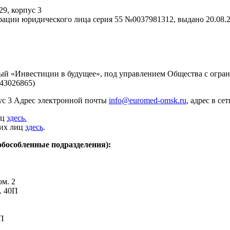
29, корпус 3
трации юридического лица серия 55 №0037981312, выдано 20.08
й «Инвестиции в будущее», под управлением Общества с огра
43026865)
рпус 3 Адрес электронной почты
info@euromed-omsk.ru
, адрес в се
иц
здесь.
ких лиц
здесь
.
бособленные подразделения):
ом. 2
. 40П
9П