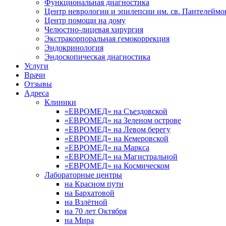
Функциональная диагностика
Центр неврологии и эпилепсии им. св. Пантелеймо
Центр помощи на дому
Челюстно-лицевая хирургия
Экстракорпоральная гемокоррекция
Эндокринология
Эндоскопическая диагностика
Услуги
Врачи
Отзывы
Адреса
Клиники
«ЕВРОМЕД» на Съездовской
«ЕВРОМЕД» на Зеленом острове
«ЕВРОМЕД» на Левом берегу
«ЕВРОМЕД» на Кемеровской
«ЕВРОМЕД» на Маркса
«ЕВРОМЕД» на Магистральной
«ЕВРОМЕД» на Космическом
Лабораторные центры
на Красном пути
на Бархатовой
на Взлётной
на 70 лет Октября
на Мира