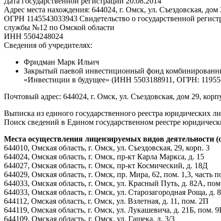
Дата государственной регистрации 20.08.2014
Адрес места нахождения: 644024, г. Омск, ул. Съездовская, дом 
ОГРН 1145543033943 Свидетельство о государственной регис
службы №12 по Омской области
ИНН 5504248024
Сведения об учредителях:
Фридман Марк Ильич
Закрытый паевой инвестиционный фонд комбинированны
«Инвестиции в будущее» (ИНН 5503188911, ОГРН: 11955
Почтовый адрес: 644024, г. Омск, ул. Съездовская, дом 29, ко
Выписка из единого государственного реестра юридических л
Поиск сведений в Едином государственном реестре юридичес
Места осуществления лицензируемых видов деятельности (о
644010, Омская область, г. Омск, ул. Съездовская, 29, корп. 3
644024, Омская область, г. Омск, пр-кт Карла Маркса, д. 15
644027, Омская область, г. Омск, пр-кт Космический, д. 18Д
644029, Омская область, г. Омск, пр. Мира, 62, пом. 1,3, часть п
644033, Омская область, г. Омск, ул. Красный Путь, д. 82А, пом
644033, Омская область, г. Омск, ул. Старозагородная Роща, д. 8
644112, Омская область, г. Омск, ул. Взлетная, д. 11, пом. 2П
644119, Омская область, г. Омск, ул. Лукашевича, д. 21Б, пом. 
644109, Омская область, г. Омск, ул. Гашека, д. 3/3