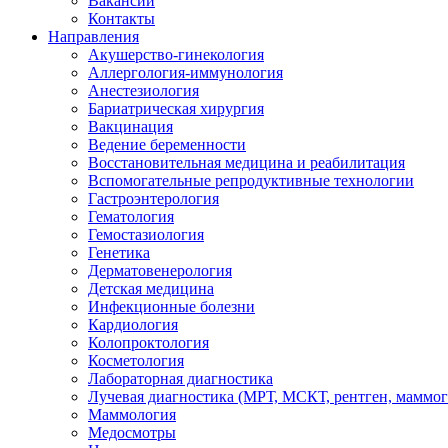
Вакансии
Контакты
Направления
Акушерство-гинекология
Аллергология-иммунология
Анестезиология
Бариатрическая хирургия
Вакцинация
Ведение беременности
Восстановительная медицина и реабилитация
Вспомогательные репродуктивные технологии
Гастроэнтерология
Гематология
Гемостазиология
Генетика
Дерматовенерология
Детская медицина
Инфекционные болезни
Кардиология
Колопроктология
Косметология
Лабораторная диагностика
Лучевая диагностика (МРТ, МСКТ, рентген, маммо
Маммология
Медосмотры