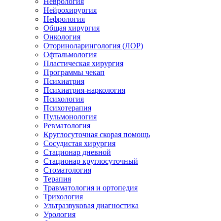
Неврология
Нейрохирургия
Нефрология
Общая хирургия
Онкология
Оториноларингология (ЛОР)
Офтальмология
Пластическая хирургия
Программы чекап
Психиатрия
Психиатрия-наркология
Психология
Психотерапия
Пульмонология
Ревматология
Круглосуточная скорая помощь
Сосудистая хирургия
Стационар дневной
Стационар круглосуточный
Стоматология
Терапия
Травматология и ортопедия
Трихология
Ультразвуковая диагностика
Урология