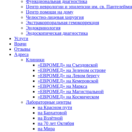
Функциональная диагностика
Центр неврологии и эпилепсии им. св. Пантелеймо
Центр помощи на дому
Челюстно-лицевая хирургия
Экстракорпоральная гемокоррекция
Эндокринология
Эндоскопическая диагностика
Услуги
Врачи
Отзывы
Адреса
Клиники
«ЕВРОМЕД» на Съездовской
«ЕВРОМЕД» на Зеленом острове
«ЕВРОМЕД» на Левом берегу
«ЕВРОМЕД» на Кемеровской
«ЕВРОМЕД» на Маркса
«ЕВРОМЕД» на Магистральной
«ЕВРОМЕД» на Космическом
Лабораторные центры
на Красном пути
на Бархатовой
на Взлётной
на 70 лет Октября
на Мира