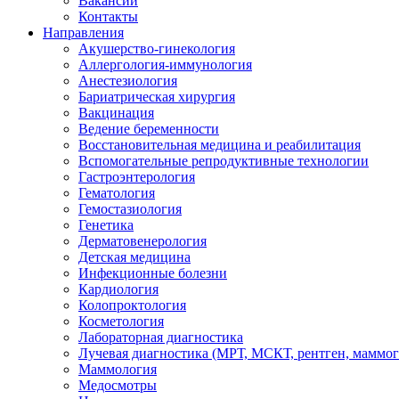
Вакансии
Контакты
Направления
Акушерство-гинекология
Аллергология-иммунология
Анестезиология
Бариатрическая хирургия
Вакцинация
Ведение беременности
Восстановительная медицина и реабилитация
Вспомогательные репродуктивные технологии
Гастроэнтерология
Гематология
Гемостазиология
Генетика
Дерматовенерология
Детская медицина
Инфекционные болезни
Кардиология
Колопроктология
Косметология
Лабораторная диагностика
Лучевая диагностика (МРТ, МСКТ, рентген, маммо
Маммология
Медосмотры