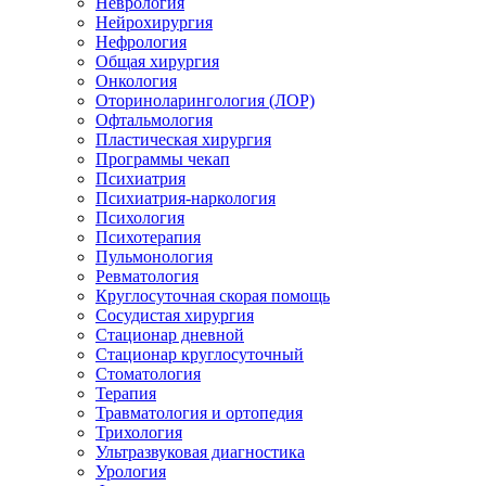
Неврология
Нейрохирургия
Нефрология
Общая хирургия
Онкология
Оториноларингология (ЛОР)
Офтальмология
Пластическая хирургия
Программы чекап
Психиатрия
Психиатрия-наркология
Психология
Психотерапия
Пульмонология
Ревматология
Круглосуточная скорая помощь
Сосудистая хирургия
Стационар дневной
Стационар круглосуточный
Стоматология
Терапия
Травматология и ортопедия
Трихология
Ультразвуковая диагностика
Урология