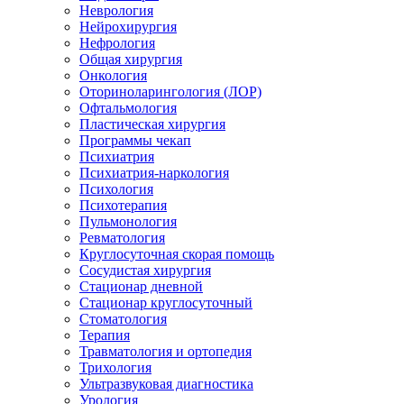
Неврология
Нейрохирургия
Нефрология
Общая хирургия
Онкология
Оториноларингология (ЛОР)
Офтальмология
Пластическая хирургия
Программы чекап
Психиатрия
Психиатрия-наркология
Психология
Психотерапия
Пульмонология
Ревматология
Круглосуточная скорая помощь
Сосудистая хирургия
Стационар дневной
Стационар круглосуточный
Стоматология
Терапия
Травматология и ортопедия
Трихология
Ультразвуковая диагностика
Урология