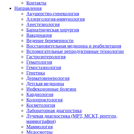
Контакты
Направления
Акушерство-гинекология
Аллергология-иммунология
Анестезиология
Бариатрическая хирургия
Вакцинация
Ведение беременности
Восстановительная медицина и реабилитация
Вспомогательные репродуктивные технологии
Гастроэнтерология
Гематология
Гемостазиология
Генетика
Дерматовенерология
Детская медицина
Инфекционные болезни
Кардиология
Колопроктология
Косметология
Лабораторная диагностика
Лучевая диагностика (МРТ, МСКТ, рентген,
маммография)
Маммология
Медосмотры