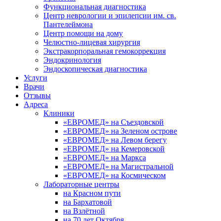
Функциональная диагностика
Центр неврологии и эпилепсии им. св.
Пантелеймона
Центр помощи на дому
Челюстно-лицевая хирургия
Экстракорпоральная гемокоррекция
Эндокринология
Эндоскопическая диагностика
Услуги
Врачи
Отзывы
Адреса
Клиники
«ЕВРОМЕД» на Съездовской
«ЕВРОМЕД» на Зеленом острове
«ЕВРОМЕД» на Левом берегу
«ЕВРОМЕД» на Кемеровской
«ЕВРОМЕД» на Маркса
«ЕВРОМЕД» на Магистральной
«ЕВРОМЕД» на Космическом
Лабораторные центры
на Красном пути
на Бархатовой
на Взлётной
на 70 лет Октября