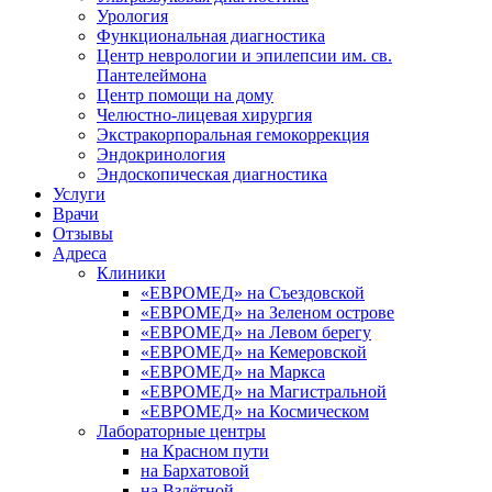
Урология
Функциональная диагностика
Центр неврологии и эпилепсии им. св.
Пантелеймона
Центр помощи на дому
Челюстно-лицевая хирургия
Экстракорпоральная гемокоррекция
Эндокринология
Эндоскопическая диагностика
Услуги
Врачи
Отзывы
Адреса
Клиники
«ЕВРОМЕД» на Съездовской
«ЕВРОМЕД» на Зеленом острове
«ЕВРОМЕД» на Левом берегу
«ЕВРОМЕД» на Кемеровской
«ЕВРОМЕД» на Маркса
«ЕВРОМЕД» на Магистральной
«ЕВРОМЕД» на Космическом
Лабораторные центры
на Красном пути
на Бархатовой
на Взлётной