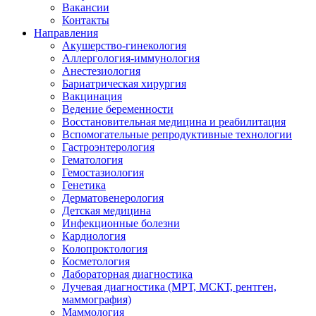
Вакансии
Контакты
Направления
Акушерство-гинекология
Аллергология-иммунология
Анестезиология
Бариатрическая хирургия
Вакцинация
Ведение беременности
Восстановительная медицина и реабилитация
Вспомогательные репродуктивные технологии
Гастроэнтерология
Гематология
Гемостазиология
Генетика
Дерматовенерология
Детская медицина
Инфекционные болезни
Кардиология
Колопроктология
Косметология
Лабораторная диагностика
Лучевая диагностика (МРТ, МСКТ, рентген,
маммография)
Маммология