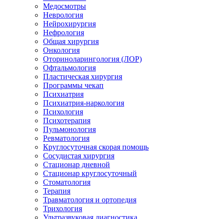
Медосмотры
Неврология
Нейрохирургия
Нефрология
Общая хирургия
Онкология
Оториноларингология (ЛОР)
Офтальмология
Пластическая хирургия
Программы чекап
Психиатрия
Психиатрия-наркология
Психология
Психотерапия
Пульмонология
Ревматология
Круглосуточная скорая помощь
Сосудистая хирургия
Стационар дневной
Стационар круглосуточный
Стоматология
Терапия
Травматология и ортопедия
Трихология
Ультразвуковая диагностика