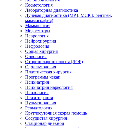
Косметология
Лабораторная диагностика
Лучевая диагностика (МРТ, МСКТ, рентген,
маммография)
Маммология
Медосмотры
Неврология
Нейрохирургия
Нефрология
Общая хирургия
Онкология
Оториноларингология (ЛОР)
Офтальмология
Пластическая хирургия
Программы чекап
Психиатрия
Психиатрия-наркология
Психология
Психотерапия
Пульмонология
Ревматология
Круглосуточная скорая помощь
Сосудистая хирургия
Стационар дневной