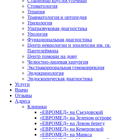
Стационар круглосуточный
Стоматология
Терапия
Травматология и ортопедия
Трихология
Ультразвуковая диагностика
Урология
Функциональная диагностика
Центр неврологии и эпилепсии им. св.
Пантелеймона
Центр помощи на дому
Челюстно-лицевая хирургия
Экстракорпоральная гемокоррекция
Эндокринология
Эндоскопическая диагностика
Услуги
Врачи
Отзывы
Адреса
Клиники
«ЕВРОМЕД» на Съездовской
«ЕВРОМЕД» на Зеленом острове
«ЕВРОМЕД» на Левом берегу
«ЕВРОМЕД» на Кемеровской
«ЕВРОМЕД» на Маркса