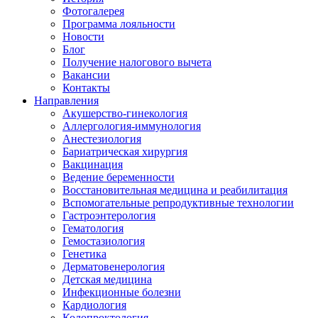
Фотогалерея
Программа лояльности
Новости
Блог
Получение налогового вычета
Вакансии
Контакты
Направления
Акушерство-гинекология
Аллергология-иммунология
Анестезиология
Бариатрическая хирургия
Вакцинация
Ведение беременности
Восстановительная медицина и реабилитация
Вспомогательные репродуктивные технологии
Гастроэнтерология
Гематология
Гемостазиология
Генетика
Дерматовенерология
Детская медицина
Инфекционные болезни
Кардиология
Колопроктология