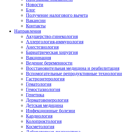
Новости
Блог
Получение налогового вычета
Вакансии
Контакты
Направления
Акушерство-гинекология
Аллергология-иммунология
Анестезиология
Бариатрическая хирургия
Вакцинация
Ведение беременности
Восстановительная медицина и реабилитация
Вспомогательные репродуктивные технологии
Гастроэнтерология
Гематология
Гемостазиология
Генетика
Дерматовенерология
Детская медицина
Инфекционные болезни
Кардиология
Колопроктология
Косметология
Лабораторная диагностика