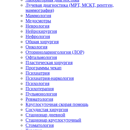
Лучевая диагностика (МРТ, МСКТ, рентген,
маммография)
Маммология
Медосмотры
Неврология
Нейрохирургия
Нефрология
Общая хирургия
Онкология
Оториноларингология (ЛОР)
Офтальмология
Пластическая хирургия
Программы чекап
Психиатрия
Психиатрия-наркология
Психология
Психотерапия
Пульмонология
Ревматология
Круглосуточная скорая помощь
Сосудистая хирургия
Стационар дневной
Стационар круглосуточный
Стоматология