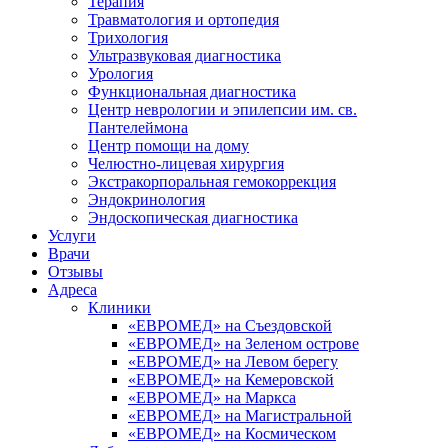
Терапия
Травматология и ортопедия
Трихология
Ультразвуковая диагностика
Урология
Функциональная диагностика
Центр неврологии и эпилепсии им. св.
Пантелеймона
Центр помощи на дому
Челюстно-лицевая хирургия
Экстракорпоральная гемокоррекция
Эндокринология
Эндоскопическая диагностика
Услуги
Врачи
Отзывы
Адреса
Клиники
«ЕВРОМЕД» на Съездовской
«ЕВРОМЕД» на Зеленом острове
«ЕВРОМЕД» на Левом берегу
«ЕВРОМЕД» на Кемеровской
«ЕВРОМЕД» на Маркса
«ЕВРОМЕД» на Магистральной
«ЕВРОМЕД» на Космическом