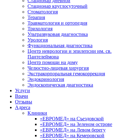
Стационар дневной
Стационар круглосуточный
Стоматология
Терапия
Травматология и ортопедия
Трихология
Ультразвуковая диагностика
Урология
Функциональная диагностика
Центр неврологии и эпилепсии им. св.
Пантелеймона
Центр помощи на дому
Челюстно-лицевая хирургия
Экстракорпоральная гемокоррекция
Эндокринология
Эндоскопическая диагностика
Услуги
Врачи
Отзывы
Адреса
Клиники
«ЕВРОМЕД» на Съездовской
«ЕВРОМЕД» на Зеленом острове
«ЕВРОМЕД» на Левом берегу
«ЕВРОМЕД» на Кемеровской