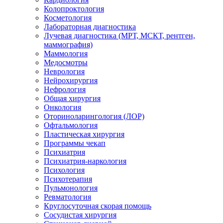
Колопроктология
Косметология
Лабораторная диагностика
Лучевая диагностика (МРТ, МСКТ, рентген,
маммография)
Маммология
Медосмотры
Неврология
Нейрохирургия
Нефрология
Общая хирургия
Онкология
Оториноларингология (ЛОР)
Офтальмология
Пластическая хирургия
Программы чекап
Психиатрия
Психиатрия-наркология
Психология
Психотерапия
Пульмонология
Ревматология
Круглосуточная скорая помощь
Сосудистая хирургия