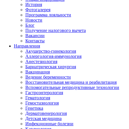
История
Фотогалерея
Программа лояльности
Новости
Блог
Получение налогового вычета
Вакансии
Контакты
Направления
Акушерство-гинекология
Аллергология-иммунология
Анестезиология
Бариатрическая хирургия
Вакцинация
Ведение беременности
Восстановительная медицина и реабилитация
Вспомогательные репродуктивные технологии
Гастроэнтерология
Гематология
Гемостазиология
Генетика
Дерматовенерология
Детская медицина
Инфекционные болезни
Кардиология