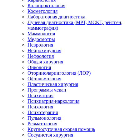
Колопроктология
Косметология
Лабораторная диагностика
Лучевая диагностика (МРТ, МСКТ, рентген,
маммография)
Маммология
Медосмотры
Неврология
Нейрохирургия
Нефрология
Общая хирургия
Онкология
Оториноларингология (ЛОР)
Офтальмология
Пластическая хирургия
Программы чекап
Психиатрия
Психиатрия-наркология
Психология
Психотерапия
Пульмонология
Ревматология
Круглосуточная скорая помощь
Сосудистая хирургия