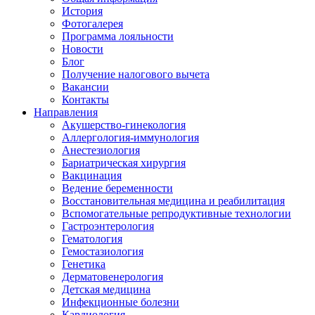
История
Фотогалерея
Программа лояльности
Новости
Блог
Получение налогового вычета
Вакансии
Контакты
Направления
Акушерство-гинекология
Аллергология-иммунология
Анестезиология
Бариатрическая хирургия
Вакцинация
Ведение беременности
Восстановительная медицина и реабилитация
Вспомогательные репродуктивные технологии
Гастроэнтерология
Гематология
Гемостазиология
Генетика
Дерматовенерология
Детская медицина
Инфекционные болезни
Кардиология