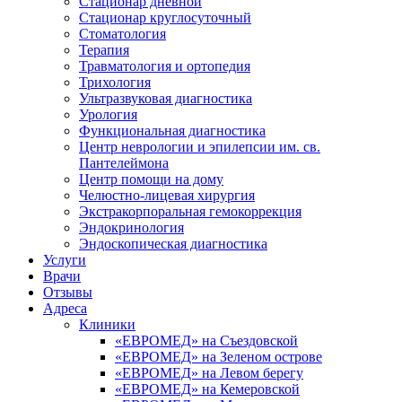
Стационар дневной
Стационар круглосуточный
Стоматология
Терапия
Травматология и ортопедия
Трихология
Ультразвуковая диагностика
Урология
Функциональная диагностика
Центр неврологии и эпилепсии им. св.
Пантелеймона
Центр помощи на дому
Челюстно-лицевая хирургия
Экстракорпоральная гемокоррекция
Эндокринология
Эндоскопическая диагностика
Услуги
Врачи
Отзывы
Адреса
Клиники
«ЕВРОМЕД» на Съездовской
«ЕВРОМЕД» на Зеленом острове
«ЕВРОМЕД» на Левом берегу
«ЕВРОМЕД» на Кемеровской