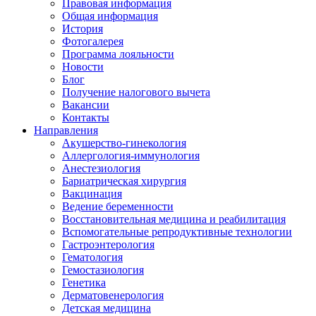
Правовая информация
Общая информация
История
Фотогалерея
Программа лояльности
Новости
Блог
Получение налогового вычета
Вакансии
Контакты
Направления
Акушерство-гинекология
Аллергология-иммунология
Анестезиология
Бариатрическая хирургия
Вакцинация
Ведение беременности
Восстановительная медицина и реабилитация
Вспомогательные репродуктивные технологии
Гастроэнтерология
Гематология
Гемостазиология
Генетика
Дерматовенерология
Детская медицина