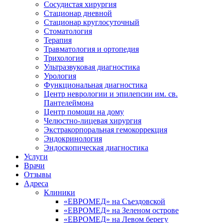
Сосудистая хирургия
Стационар дневной
Стационар круглосуточный
Стоматология
Терапия
Травматология и ортопедия
Трихология
Ультразвуковая диагностика
Урология
Функциональная диагностика
Центр неврологии и эпилепсии им. св.
Пантелеймона
Центр помощи на дому
Челюстно-лицевая хирургия
Экстракорпоральная гемокоррекция
Эндокринология
Эндоскопическая диагностика
Услуги
Врачи
Отзывы
Адреса
Клиники
«ЕВРОМЕД» на Съездовской
«ЕВРОМЕД» на Зеленом острове
«ЕВРОМЕД» на Левом берегу