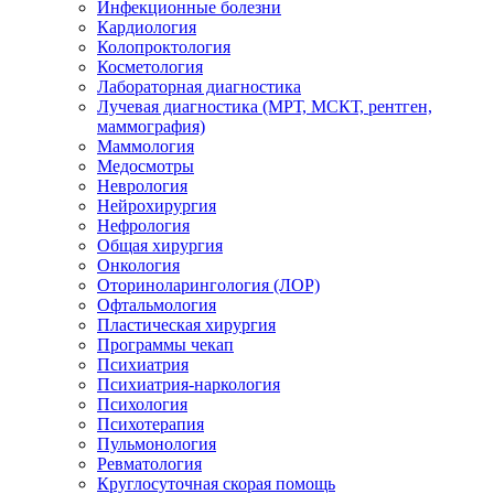
Инфекционные болезни
Кардиология
Колопроктология
Косметология
Лабораторная диагностика
Лучевая диагностика (МРТ, МСКТ, рентген,
маммография)
Маммология
Медосмотры
Неврология
Нейрохирургия
Нефрология
Общая хирургия
Онкология
Оториноларингология (ЛОР)
Офтальмология
Пластическая хирургия
Программы чекап
Психиатрия
Психиатрия-наркология
Психология
Психотерапия
Пульмонология
Ревматология
Круглосуточная скорая помощь