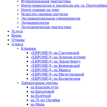
Функциональная диагностика
Центр неврологии и эпилепсии им. св. Пантелеймо
Центр помощи на дому
Челюстно-лицевая хирургия
Экстракорпоральная гемокоррекция
Эндокринология
Эндоскопическая диагностика
Услуги
Врачи
Отзывы
Адреса
Клиники
«ЕВРОМЕД» на Съездовской
«ЕВРОМЕД» на Зеленом острове
«ЕВРОМЕД» на Левом берегу
«ЕВРОМЕД» на Кемеровской
«ЕВРОМЕД» на Маркса
«ЕВРОМЕД» на Магистральной
«ЕВРОМЕД» на Космическом
Лабораторные центры
на Красном пути
на Бархатовой
на Взлётной
на 70 лет Октября
на Мира