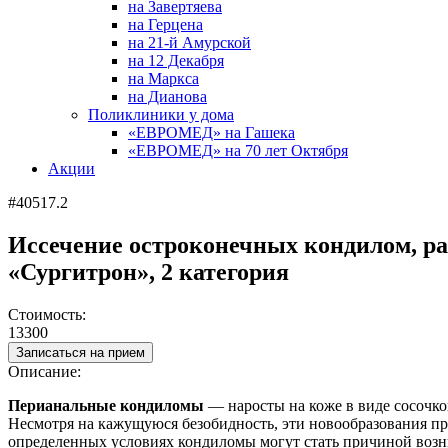
на Завертяева
на Герцена
на 21-й Амурской
на 12 Декабря
на Маркса
на Дианова
Поликлиники у дома
«ЕВРОМЕД» на Гашека
«ЕВРОМЕД» на 70 лет Октября
Акции
#40517.2
Иссечение остроконечных кондилом, р
«Сургитрон», 2 категория
Стоимость:
13300
Записаться на прием
Описание:
Перианальные кондиломы
— наросты на коже в виде сосочко
Несмотря на кажущуюся безобидность, эти новообразования пр
определенных условиях кондиломы могут стать причиной возн