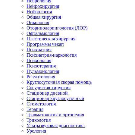
Неврология
Нейрохирургия
Нефрология
Общая хирургия
Онкология
Оториноларингология (ЛОР)
Офтальмология
Пластическая хирургия
Программы чекап
Психиатрия
Психиатрия-наркология
Психология
Психотерапия
Пульмонология
Ревматология
Круглосуточная скорая помощь
Сосудистая хирургия
Стационар дневной
Стационар круглосуточный
Стоматология
Терапия
Травматология и ортопедия
Трихология
Ультразвуковая диагностика
Урология