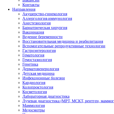
Вакансии
Контакты
Направления
Акушерство-гинекология
Аллергология-иммунология
Анестезиология
Бариатрическая хирургия
Вакцинация
Ведение беременности
Восстановительная медицина и реабилитация
Вспомогательные репродуктивные технологии
Гастроэнтерология
Гематология
Гемостазиология
Генетика
Дерматовенерология
Детская медицина
Инфекционные болезни
Кардиология
Колопроктология
Косметология
Лабораторная диагностика
Лучевая диагностика (МРТ, МСКТ, рентген, маммо
Маммология
Медосмотры