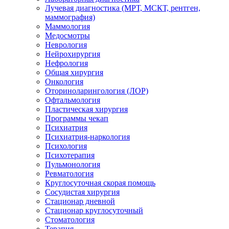
Лучевая диагностика (МРТ, МСКТ, рентген,
маммография)
Маммология
Медосмотры
Неврология
Нейрохирургия
Нефрология
Общая хирургия
Онкология
Оториноларингология (ЛОР)
Офтальмология
Пластическая хирургия
Программы чекап
Психиатрия
Психиатрия-наркология
Психология
Психотерапия
Пульмонология
Ревматология
Круглосуточная скорая помощь
Сосудистая хирургия
Стационар дневной
Стационар круглосуточный
Стоматология
Терапия