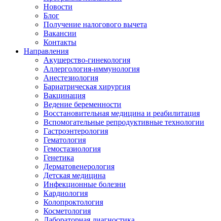
Новости
Блог
Получение налогового вычета
Вакансии
Контакты
Направления
Акушерство-гинекология
Аллергология-иммунология
Анестезиология
Бариатрическая хирургия
Вакцинация
Ведение беременности
Восстановительная медицина и реабилитация
Вспомогательные репродуктивные технологии
Гастроэнтерология
Гематология
Гемостазиология
Генетика
Дерматовенерология
Детская медицина
Инфекционные болезни
Кардиология
Колопроктология
Косметология
Лабораторная диагностика