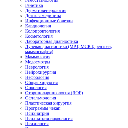
Гемостазиология
Генетика
Дерматовенерология
Детская медицина
Инфекционные болезни
Кардиология
Колопроктология
Косметология
Лабораторная диагностика
Лучевая диагностика (МРТ, МСКТ, рентген,
маммография)
Маммология
Медосмотры
Неврология
Нейрохирургия
Нефрология
Общая хирургия
Онкология
Оториноларингология (ЛОР)
Офтальмология
Пластическая хирургия
Программы чекап
Психиатрия
Психиатрия-наркология
Психология