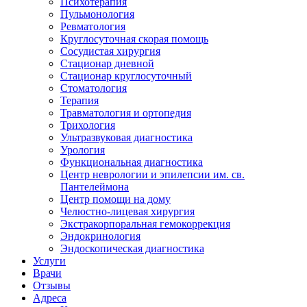
Психотерапия
Пульмонология
Ревматология
Круглосуточная скорая помощь
Сосудистая хирургия
Стационар дневной
Стационар круглосуточный
Стоматология
Терапия
Травматология и ортопедия
Трихология
Ультразвуковая диагностика
Урология
Функциональная диагностика
Центр неврологии и эпилепсии им. св.
Пантелеймона
Центр помощи на дому
Челюстно-лицевая хирургия
Экстракорпоральная гемокоррекция
Эндокринология
Эндоскопическая диагностика
Услуги
Врачи
Отзывы
Адреса