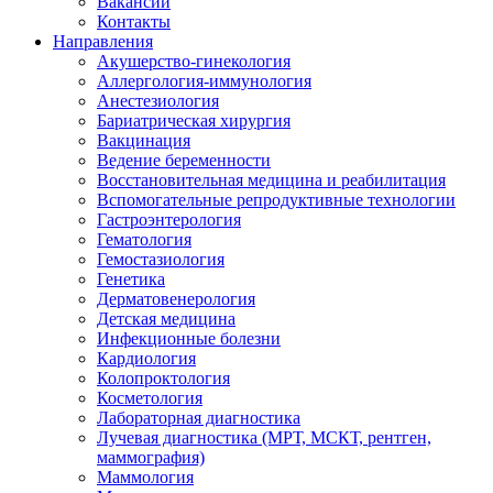
Вакансии
Контакты
Направления
Акушерство-гинекология
Аллергология-иммунология
Анестезиология
Бариатрическая хирургия
Вакцинация
Ведение беременности
Восстановительная медицина и реабилитация
Вспомогательные репродуктивные технологии
Гастроэнтерология
Гематология
Гемостазиология
Генетика
Дерматовенерология
Детская медицина
Инфекционные болезни
Кардиология
Колопроктология
Косметология
Лабораторная диагностика
Лучевая диагностика (МРТ, МСКТ, рентген,
маммография)
Маммология