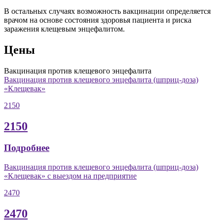
В остальных случаях возможность вакцинации определяется
врачом на основе состояния здоровья пациента и риска
заражения клещевым энцефалитом.
Цены
Вакцинация против клещевого энцефалита
Вакцинация против клещевого энцефалита (шприц-доза)
«Клещевак»
2150
2150
Подробнее
Вакцинация против клещевого энцефалита (шприц-доза)
«Клещевак» с выездом на предприятие
2470
2470