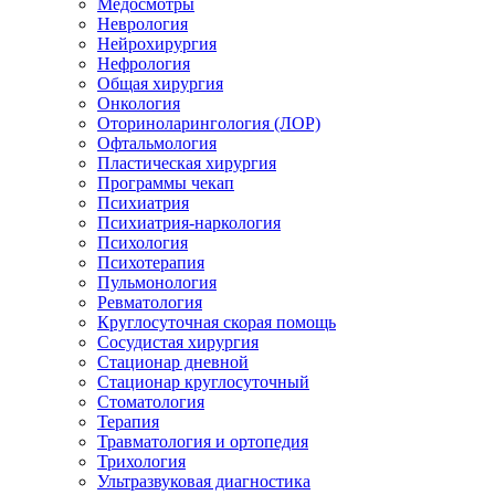
Медосмотры
Неврология
Нейрохирургия
Нефрология
Общая хирургия
Онкология
Оториноларингология (ЛОР)
Офтальмология
Пластическая хирургия
Программы чекап
Психиатрия
Психиатрия-наркология
Психология
Психотерапия
Пульмонология
Ревматология
Круглосуточная скорая помощь
Сосудистая хирургия
Стационар дневной
Стационар круглосуточный
Стоматология
Терапия
Травматология и ортопедия
Трихология
Ультразвуковая диагностика