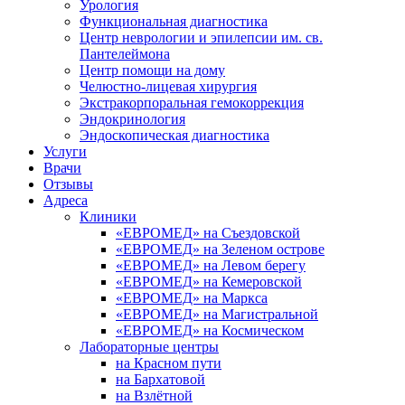
Урология
Функциональная диагностика
Центр неврологии и эпилепсии им. св.
Пантелеймона
Центр помощи на дому
Челюстно-лицевая хирургия
Экстракорпоральная гемокоррекция
Эндокринология
Эндоскопическая диагностика
Услуги
Врачи
Отзывы
Адреса
Клиники
«ЕВРОМЕД» на Съездовской
«ЕВРОМЕД» на Зеленом острове
«ЕВРОМЕД» на Левом берегу
«ЕВРОМЕД» на Кемеровской
«ЕВРОМЕД» на Маркса
«ЕВРОМЕД» на Магистральной
«ЕВРОМЕД» на Космическом
Лабораторные центры
на Красном пути
на Бархатовой
на Взлётной