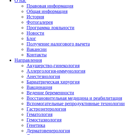
О нас
Правовая информация
Общая информация
История
Фотогалерея
Программа лояльности
Новости
Блог
Получение налогового вычета
Вакансии
Контакты
Направления
Акушерство-гинекология
Аллергология-иммунология
Анестезиология
Бариатрическая хирургия
Вакцинация
Ведение беременности
Восстановительная медицина и реабилитация
Вспомогательные репродуктивные технологии
Гастроэнтерология
Гематология
Гемостазиология
Генетика
Дерматовенерология