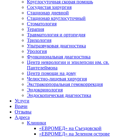
Круглосуточная скорая помощь
Сосудистая хирургия
Стационар дневной
Стационар круглосуточный
Стоматология
Терапия
Травматология и ортопедия
Трихология
Ультразвуковая диагностика
Урология
Функциональная диагностика
Центр неврологии и эпилепсии им. св.
Пантелеймона
Центр помощи на дому
Челюстно-лицевая хирургия
Экстракорпоральная гемокоррекция
Эндокринология
Эндоскопическая диагностика
Услуги
Врачи
Отзывы
Адреса
Клиники
«ЕВРОМЕД» на Съездовской
«ЕВРОМЕД» на Зеленом острове