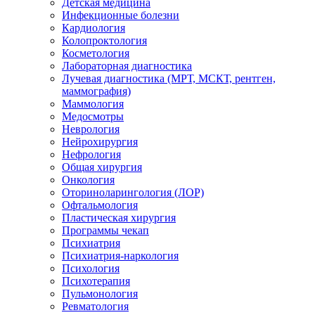
Детская медицина
Инфекционные болезни
Кардиология
Колопроктология
Косметология
Лабораторная диагностика
Лучевая диагностика (МРТ, МСКТ, рентген,
маммография)
Маммология
Медосмотры
Неврология
Нейрохирургия
Нефрология
Общая хирургия
Онкология
Оториноларингология (ЛОР)
Офтальмология
Пластическая хирургия
Программы чекап
Психиатрия
Психиатрия-наркология
Психология
Психотерапия
Пульмонология
Ревматология