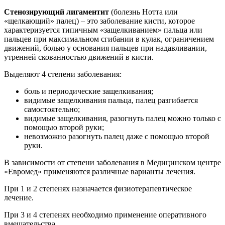
Стенозирующий лигаментит
(болезнь Нотта или
«щелкающий» палец) – это заболевание кисти, которое
характеризуется типичным «защелкиванием» пальца или
пальцев при максимальном сгибании в кулак, ограничением
движений, болью у основания пальцев при надавливании,
утренней скованностью движений в кисти.
Выделяют 4 степени заболевания:
боль и периодические защелкивания;
видимые защелкивания пальца, палец разгибается
самостоятельно;
видимые защелкивания, разогнуть палец можно только с
помощью второй руки;
невозможно разогнуть палец даже с помощью второй
руки.
В зависимости от степени заболевания в Медицинском центре
«Евромед» применяются различные варианты лечения.
При 1 и 2 степенях назначается физиотерапевтическое
лечение.
При 3 и 4 степенях необходимо применение оперативного
вмешательства.