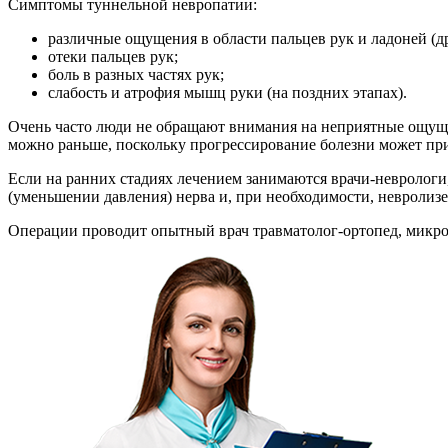
Симптомы туннельной невропатии:
различные ощущения в области пальцев рук и ладоней (др
отеки пальцев рук;
боль в разных частях рук;
слабость и атрофия мышц руки (на поздних этапах).
Очень часто люди не обращают внимания на неприятные ощуще
можно раньше, поскольку прогрессирование болезни может пр
Если на ранних стадиях лечением занимаются врачи-неврологи,
(уменьшении давления) нерва и, при необходимости, невролизе
Операции проводит опытный врач травматолог-ортопед, микр