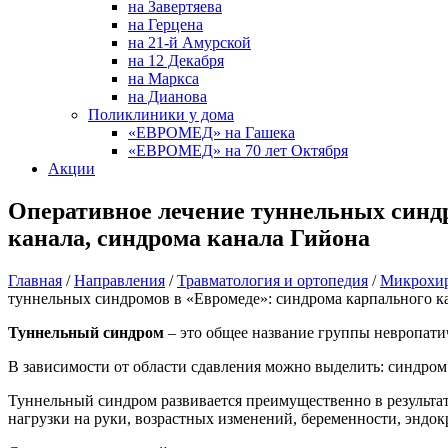
на Завертяева
на Герцена
на 21-й Амурской
на 12 Декабря
на Маркса
на Дианова
Поликлиники у дома
«ЕВРОМЕД» на Гашека
«ЕВРОМЕД» на 70 лет Октября
Акции
Оперативное лечение туннельных синдр
канала, синдрома канала Гийона
Главная
/
Направления
/
Травматология и ортопедия
/
Микрохир
туннельных синдромов в «Евромеде»: синдрома карпального ка
Туннельный синдром
– это общее название группы невропати
В зависимости от области сдавления можно выделить: синдром 
Туннельный синдром развивается преимущественно в результате
нагрузки на руки, возрастных изменений, беременности, эндок