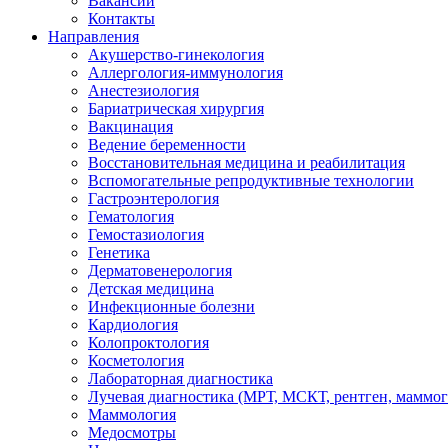
Вакансии
Контакты
Направления
Акушерство-гинекология
Аллергология-иммунология
Анестезиология
Бариатрическая хирургия
Вакцинация
Ведение беременности
Восстановительная медицина и реабилитация
Вспомогательные репродуктивные технологии
Гастроэнтерология
Гематология
Гемостазиология
Генетика
Дерматовенерология
Детская медицина
Инфекционные болезни
Кардиология
Колопроктология
Косметология
Лабораторная диагностика
Лучевая диагностика (МРТ, МСКТ, рентген, маммо
Маммология
Медосмотры