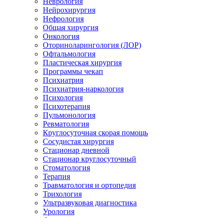
Неврология
Нейрохирургия
Нефрология
Общая хирургия
Онкология
Оториноларингология (ЛОР)
Офтальмология
Пластическая хирургия
Программы чекап
Психиатрия
Психиатрия-наркология
Психология
Психотерапия
Пульмонология
Ревматология
Круглосуточная скорая помощь
Сосудистая хирургия
Стационар дневной
Стационар круглосуточный
Стоматология
Терапия
Травматология и ортопедия
Трихология
Ультразвуковая диагностика
Урология