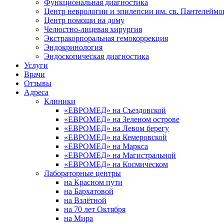
Функциональная диагностика
Центр неврологии и эпилепсии им. св. Пантелеймо
Центр помощи на дому
Челюстно-лицевая хирургия
Экстракорпоральная гемокоррекция
Эндокринология
Эндоскопическая диагностика
Услуги
Врачи
Отзывы
Адреса
Клиники
«ЕВРОМЕД» на Съездовской
«ЕВРОМЕД» на Зеленом острове
«ЕВРОМЕД» на Левом берегу
«ЕВРОМЕД» на Кемеровской
«ЕВРОМЕД» на Маркса
«ЕВРОМЕД» на Магистральной
«ЕВРОМЕД» на Космическом
Лабораторные центры
на Красном пути
на Бархатовой
на Взлётной
на 70 лет Октября
на Мира