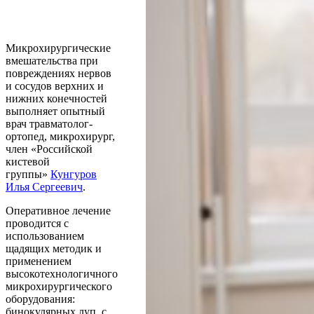
Микрохирургические
вмешательства при
повреждениях нервов
и сосудов верхних и
нижних конечностей
выполняет опытный
врач травматолог-
ортопед, микрохирург,
член «Российской
кистевой
группы»
Кунгуров
Илья Сергеевич
.
Оперативное лечение
проводится с
использованием
щадящих методик и
применением
высокотехнологичного
микрохирургического
оборудования:
бинокулярных луп, с