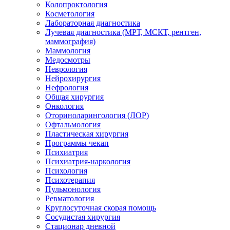
Колопроктология
Косметология
Лабораторная диагностика
Лучевая диагностика (МРТ, МСКТ, рентген,
маммография)
Маммология
Медосмотры
Неврология
Нейрохирургия
Нефрология
Общая хирургия
Онкология
Оториноларингология (ЛОР)
Офтальмология
Пластическая хирургия
Программы чекап
Психиатрия
Психиатрия-наркология
Психология
Психотерапия
Пульмонология
Ревматология
Круглосуточная скорая помощь
Сосудистая хирургия
Стационар дневной