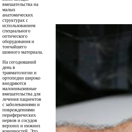
вмешательства на
малых
анатомических
структурах с
использованием
специального
оптического
оборудования и
тончайшего
шовного материала.
На сегодняшний
день в
травматологии и
ортопедии широко
внедряются
малоинвазивные
вмешательства для
лечения пациентов
с заболеваниями и
повреждениями
периферических
нервов и сосудов
верхних и нижних
конечностей. Это