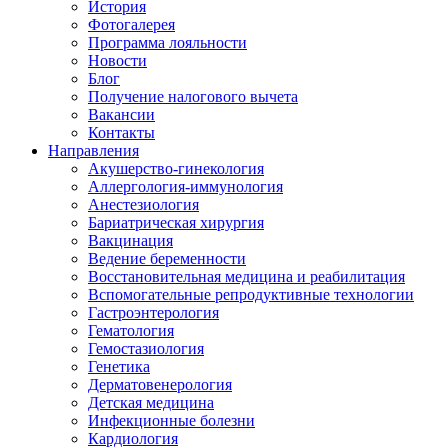
История
Фотогалерея
Программа лояльности
Новости
Блог
Получение налогового вычета
Вакансии
Контакты
Направления
Акушерство-гинекология
Аллергология-иммунология
Анестезиология
Бариатрическая хирургия
Вакцинация
Ведение беременности
Восстановительная медицина и реабилитация
Вспомогательные репродуктивные технологии
Гастроэнтерология
Гематология
Гемостазиология
Генетика
Дерматовенерология
Детская медицина
Инфекционные болезни
Кардиология