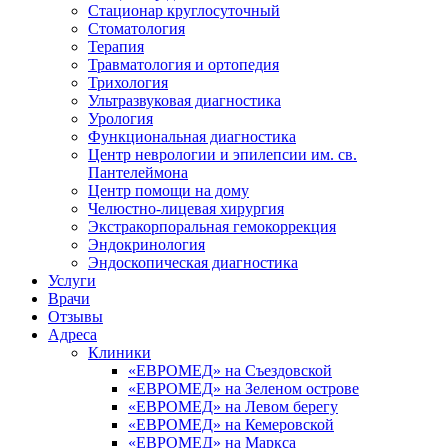
Стационар круглосуточный
Стоматология
Терапия
Травматология и ортопедия
Трихология
Ультразвуковая диагностика
Урология
Функциональная диагностика
Центр неврологии и эпилепсии им. св.
Пантелеймона
Центр помощи на дому
Челюстно-лицевая хирургия
Экстракорпоральная гемокоррекция
Эндокринология
Эндоскопическая диагностика
Услуги
Врачи
Отзывы
Адреса
Клиники
«ЕВРОМЕД» на Съездовской
«ЕВРОМЕД» на Зеленом острове
«ЕВРОМЕД» на Левом берегу
«ЕВРОМЕД» на Кемеровской
«ЕВРОМЕД» на Маркса