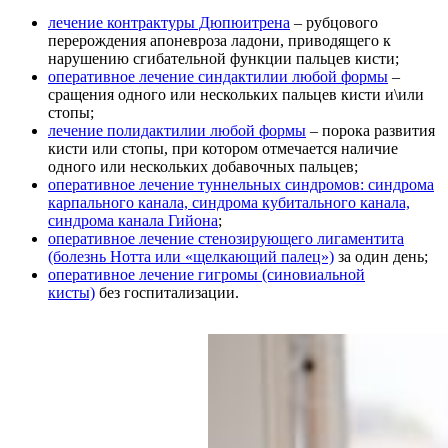
лечение контрактуры Дюпюитрена
– рубцового
перерождения апоневроза ладони, приводящего к
нарушению сгибательной функции пальцев кисти;
оперативное лечение синдактилии любой формы
–
сращения одного или нескольких пальцев кисти и\или
стопы;
лечение полидактилии любой формы
– порока развития
кисти или стопы, при котором отмечается наличие
одного или нескольких добавочных пальцев;
оперативное лечение туннельных синдромов: синдрома
карпального канала, синдрома кубитального канала,
синдрома канала Гийона
;
оперативное лечение стенозирующего лигаментита
(болезнь Нотта или «щелкающий палец»)
за один день;
оперативное лечение гигромы (синовиальной
кисты)
без госпитализации.