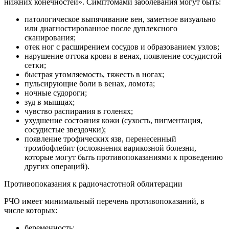
нижних конечностей». Симптомами заболевания могут быть:
патологическое выпячивание вен, заметное визуально
или диагностированное после дуплексного
сканирования;
отек ног с расширением сосудов и образованием узлов;
нарушение оттока крови в венах, появление сосудистой
сетки;
быстрая утомляемость, тяжесть в ногах;
пульсирующие боли в венах, ломота;
ночные судороги;
зуд в мышцах;
чувство распирания в голенях;
ухудшение состояния кожи (сухость, пигментация,
сосудистые звездочки);
появление трофических язв, перенесенный
тромбофлебит (осложнения варикозной болезни,
которые могут быть противопоказаниями к проведению
других операций).
Противопоказания к радиочастотной облитерации
РЧО имеет минимальный перечень противопоказаний, в
числе которых:
беременность;