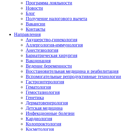
Программа лояльности
Новости
Блог
Получение налогового вычета
Вакансии
Контакты
Направления
Акушерство-гинекология
Аллергология-иммунология
Анестезиология
Бариатрическая хирургия
Вакцинация
Ведение беременности
Восстановительная медицина и реабилитация
Вспомогательные репродуктивные технологии
Гастроэнтерология
Гематология
Гемостазиология
Генетика
Дерматовенерология
Детская медицина
Инфекционные болезни
Кардиология
Колопроктология
Косметология