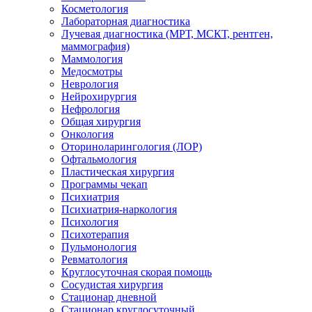
Косметология
Лабораторная диагностика
Лучевая диагностика (МРТ, МСКТ, рентген,
маммография)
Маммология
Медосмотры
Неврология
Нейрохирургия
Нефрология
Общая хирургия
Онкология
Оториноларингология (ЛОР)
Офтальмология
Пластическая хирургия
Программы чекап
Психиатрия
Психиатрия-наркология
Психология
Психотерапия
Пульмонология
Ревматология
Круглосуточная скорая помощь
Сосудистая хирургия
Стационар дневной
Стационар круглосуточный