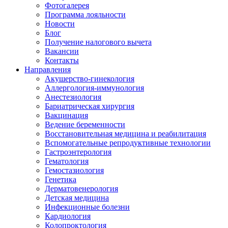
Фотогалерея
Программа лояльности
Новости
Блог
Получение налогового вычета
Вакансии
Контакты
Направления
Акушерство-гинекология
Аллергология-иммунология
Анестезиология
Бариатрическая хирургия
Вакцинация
Ведение беременности
Восстановительная медицина и реабилитация
Вспомогательные репродуктивные технологии
Гастроэнтерология
Гематология
Гемостазиология
Генетика
Дерматовенерология
Детская медицина
Инфекционные болезни
Кардиология
Колопроктология