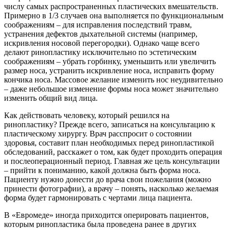
числу самых распространенных пластических вмешательств.
Примерно в 1/3 случаев она выполняется по функциональным
соображениям – для исправления последствий травм,
устранения дефектов дыхательной системы (например,
искривления носовой перегородки). Однако чаще всего
делают ринопластику исключительно по эстетическим
соображениям – убрать горбинку, уменьшить или увеличить
размер носа, устранить искривление носа, исправить форму
кончика носа. Массовое желание изменить нос неудивительно
– даже небольшое изменение формы носа может значительно
изменить общий вид лица.
Как действовать человеку, который решился на
ринопластику? Прежде всего, записаться на консультацию к
пластическому хирургу. Врач расспросит о состоянии
здоровья, составит план необходимых перед ринопластикой
обследований, расскажет о том, как будет проходить операция
и послеоперационный период. Главная же цель консультации
– прийти к пониманию, какой должна быть форма носа.
Пациенту нужно донести до врача свои пожелания (можно
принести фотографии), а врачу – понять, насколько желаемая
форма будет гармонировать с чертами лица пациента.
В «Евромеде» иногда приходится оперировать пациентов,
которым ринопластика была проведена ранее в других