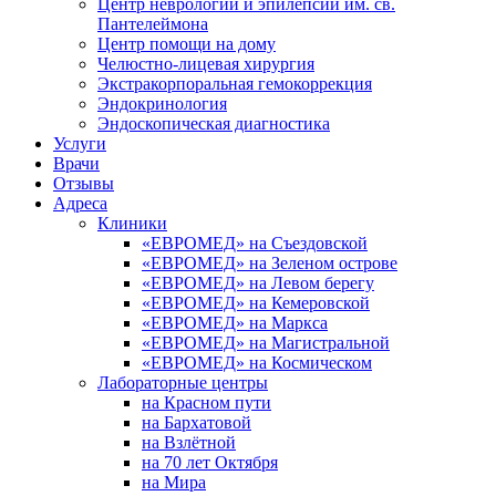
Центр неврологии и эпилепсии им. св.
Пантелеймона
Центр помощи на дому
Челюстно-лицевая хирургия
Экстракорпоральная гемокоррекция
Эндокринология
Эндоскопическая диагностика
Услуги
Врачи
Отзывы
Адреса
Клиники
«ЕВРОМЕД» на Съездовской
«ЕВРОМЕД» на Зеленом острове
«ЕВРОМЕД» на Левом берегу
«ЕВРОМЕД» на Кемеровской
«ЕВРОМЕД» на Маркса
«ЕВРОМЕД» на Магистральной
«ЕВРОМЕД» на Космическом
Лабораторные центры
на Красном пути
на Бархатовой
на Взлётной
на 70 лет Октября
на Мира