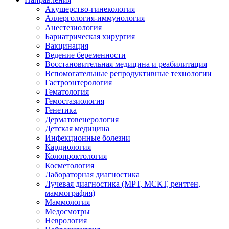
Акушерство-гинекология
Аллергология-иммунология
Анестезиология
Бариатрическая хирургия
Вакцинация
Ведение беременности
Восстановительная медицина и реабилитация
Вспомогательные репродуктивные технологии
Гастроэнтерология
Гематология
Гемостазиология
Генетика
Дерматовенерология
Детская медицина
Инфекционные болезни
Кардиология
Колопроктология
Косметология
Лабораторная диагностика
Лучевая диагностика (МРТ, МСКТ, рентген,
маммография)
Маммология
Медосмотры
Неврология