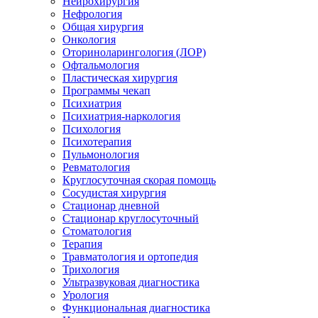
Нейрохирургия
Нефрология
Общая хирургия
Онкология
Оториноларингология (ЛОР)
Офтальмология
Пластическая хирургия
Программы чекап
Психиатрия
Психиатрия-наркология
Психология
Психотерапия
Пульмонология
Ревматология
Круглосуточная скорая помощь
Сосудистая хирургия
Стационар дневной
Стационар круглосуточный
Стоматология
Терапия
Травматология и ортопедия
Трихология
Ультразвуковая диагностика
Урология
Функциональная диагностика