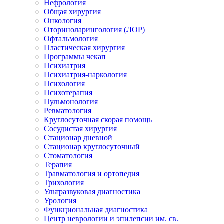
Нефрология
Общая хирургия
Онкология
Оториноларингология (ЛОР)
Офтальмология
Пластическая хирургия
Программы чекап
Психиатрия
Психиатрия-наркология
Психология
Психотерапия
Пульмонология
Ревматология
Круглосуточная скорая помощь
Сосудистая хирургия
Стационар дневной
Стационар круглосуточный
Стоматология
Терапия
Травматология и ортопедия
Трихология
Ультразвуковая диагностика
Урология
Функциональная диагностика
Центр неврологии и эпилепсии им. св.