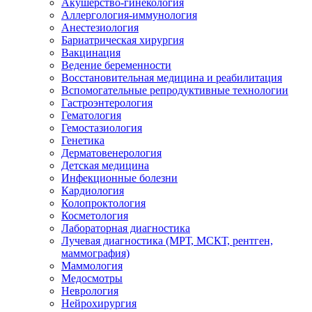
Акушерство-гинекология
Аллергология-иммунология
Анестезиология
Бариатрическая хирургия
Вакцинация
Ведение беременности
Восстановительная медицина и реабилитация
Вспомогательные репродуктивные технологии
Гастроэнтерология
Гематология
Гемостазиология
Генетика
Дерматовенерология
Детская медицина
Инфекционные болезни
Кардиология
Колопроктология
Косметология
Лабораторная диагностика
Лучевая диагностика (МРТ, МСКТ, рентген,
маммография)
Маммология
Медосмотры
Неврология
Нейрохирургия