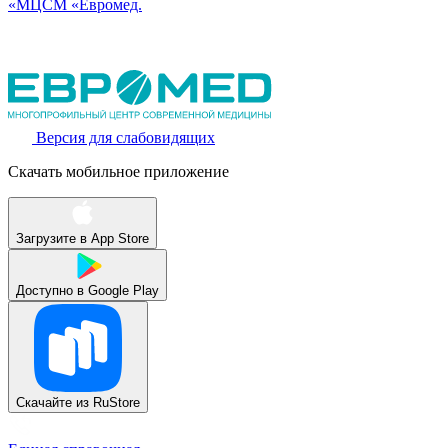
«МЦСМ «Евромед.
Версия для слабовидящих
Скачать мобильное приложение
Загрузите в
App Store
Доступно в
Google Play
Скачайте из
RuStore