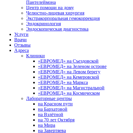
Пантелеймона
Центр помощи на дому
Челюстно-лицевая хирургия
Экстракорпоральная гемокоррекция
Эндокринология
Эндоскопическая диагностика
Услуги
Врачи
Отзывы
Адреса
Клиники
«ЕВРОМЕД» на Съездовской
«ЕВРОМЕД» на Зеленом острове
«ЕВРОМЕД» на Левом берегу
«ЕВРОМЕД» на Кемеровской
«ЕВРОМЕД» на Маркса
«ЕВРОМЕД» на Магистральной
«ЕВРОМЕД» на Космическом
Лабораторные центры
на Красном пути
на Бархатовой
на Взлётной
на 70 лет Октября
на Мира
на Завертяева