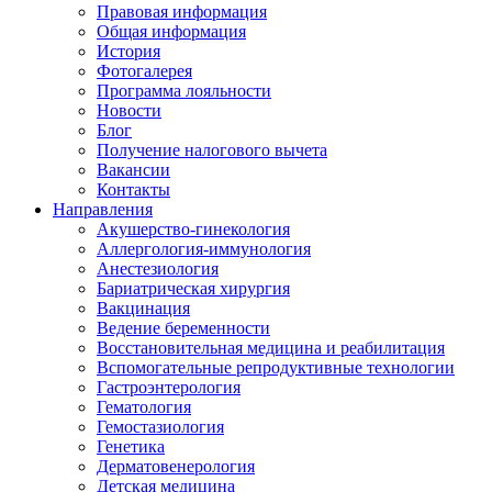
Правовая информация
Общая информация
История
Фотогалерея
Программа лояльности
Новости
Блог
Получение налогового вычета
Вакансии
Контакты
Направления
Акушерство-гинекология
Аллергология-иммунология
Анестезиология
Бариатрическая хирургия
Вакцинация
Ведение беременности
Восстановительная медицина и реабилитация
Вспомогательные репродуктивные технологии
Гастроэнтерология
Гематология
Гемостазиология
Генетика
Дерматовенерология
Детская медицина