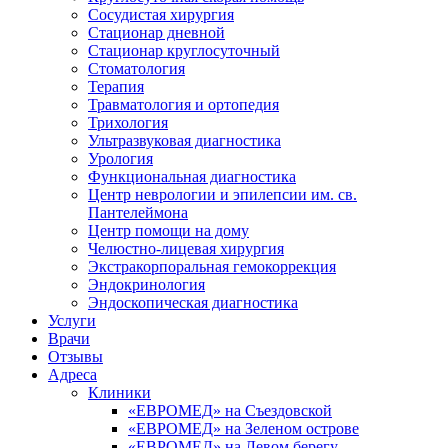
Сосудистая хирургия
Стационар дневной
Стационар круглосуточный
Стоматология
Терапия
Травматология и ортопедия
Трихология
Ультразвуковая диагностика
Урология
Функциональная диагностика
Центр неврологии и эпилепсии им. св.
Пантелеймона
Центр помощи на дому
Челюстно-лицевая хирургия
Экстракорпоральная гемокоррекция
Эндокринология
Эндоскопическая диагностика
Услуги
Врачи
Отзывы
Адреса
Клиники
«ЕВРОМЕД» на Съездовской
«ЕВРОМЕД» на Зеленом острове
«ЕВРОМЕД» на Левом берегу