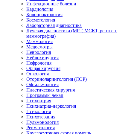
Инфекционные болезни
Кардиология
Колопроктология
Косметология
Лабораторная диагностика
Лучевая диагностика (МРТ, МСКТ, рентген,
маммография)
Маммология
Медосмотры
Неврология
Нейрохирургия
Нефрология
Общая хирургия
Онкология
Оториноларингология (ЛОР)
Офтальмология
Пластическая хирургия
Программы чекап
Психиатрия
Психиатрия-наркология
Психология
Психотерапия
Пульмонология
Ревматология
Круглосуточная скорая помощь