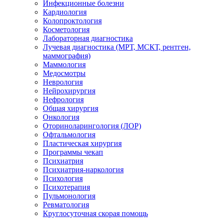
Инфекционные болезни
Кардиология
Колопроктология
Косметология
Лабораторная диагностика
Лучевая диагностика (МРТ, МСКТ, рентген,
маммография)
Маммология
Медосмотры
Неврология
Нейрохирургия
Нефрология
Общая хирургия
Онкология
Оториноларингология (ЛОР)
Офтальмология
Пластическая хирургия
Программы чекап
Психиатрия
Психиатрия-наркология
Психология
Психотерапия
Пульмонология
Ревматология
Круглосуточная скорая помощь