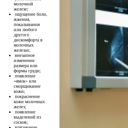
молочной
железе;
ощущение боли,
жжения,
покалывания
или любого
другого
дискомфорта в
молочных
железах;
внезапное
изменение
размера или
формы груди;
появление
«ямок» или
сморщивание
кожи;
покраснение
кожи молочных
желез;
появление
выделений из
сосков;
втягивание,