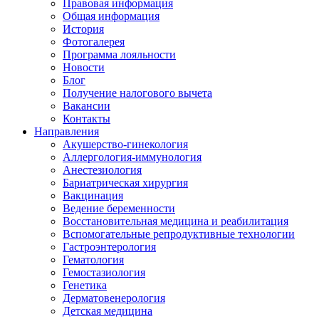
Правовая информация
Общая информация
История
Фотогалерея
Программа лояльности
Новости
Блог
Получение налогового вычета
Вакансии
Контакты
Направления
Акушерство-гинекология
Аллергология-иммунология
Анестезиология
Бариатрическая хирургия
Вакцинация
Ведение беременности
Восстановительная медицина и реабилитация
Вспомогательные репродуктивные технологии
Гастроэнтерология
Гематология
Гемостазиология
Генетика
Дерматовенерология
Детская медицина