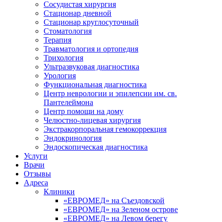
Сосудистая хирургия
Стационар дневной
Стационар круглосуточный
Стоматология
Терапия
Травматология и ортопедия
Трихология
Ультразвуковая диагностика
Урология
Функциональная диагностика
Центр неврологии и эпилепсии им. св.
Пантелеймона
Центр помощи на дому
Челюстно-лицевая хирургия
Экстракорпоральная гемокоррекция
Эндокринология
Эндоскопическая диагностика
Услуги
Врачи
Отзывы
Адреса
Клиники
«ЕВРОМЕД» на Съездовской
«ЕВРОМЕД» на Зеленом острове
«ЕВРОМЕД» на Левом берегу