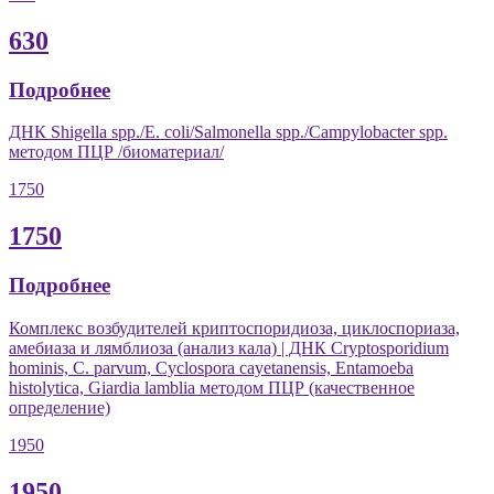
630
Подробнее
ДНК Shigella spp./E. coli/Salmonella spp./Campylobacter spp.
методом ПЦР /биоматериал/
1750
1750
Подробнее
Комплекс возбудителей криптоспоридиоза, циклоспориаза,
амебиаза и лямблиоза (анализ кала) | ДНК Cryptosporidium
hominis, C. рarvum, Cyclospora cayetanensis, Entamoeba
histolytica, Giardia lamblia методом ПЦР (качественное
определение)
1950
1950