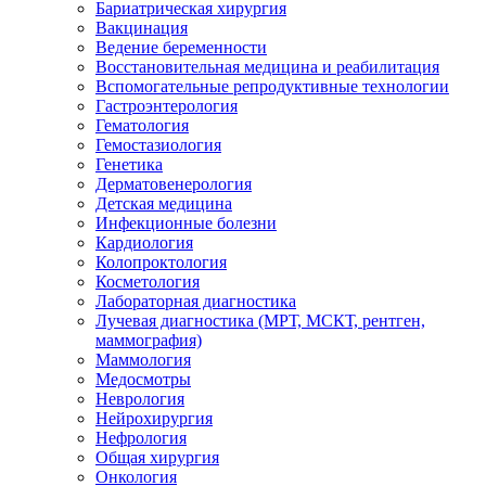
Бариатрическая хирургия
Вакцинация
Ведение беременности
Восстановительная медицина и реабилитация
Вспомогательные репродуктивные технологии
Гастроэнтерология
Гематология
Гемостазиология
Генетика
Дерматовенерология
Детская медицина
Инфекционные болезни
Кардиология
Колопроктология
Косметология
Лабораторная диагностика
Лучевая диагностика (МРТ, МСКТ, рентген,
маммография)
Маммология
Медосмотры
Неврология
Нейрохирургия
Нефрология
Общая хирургия
Онкология