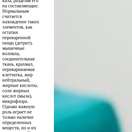
кала, разделяя его
на составляющие.
Нормальным
считается
нахождение таких
элементов, как
остатки
переваренной
пищи (детрит),
мышечные
волокна,
соединительная
ткань, крахмал,
перевариваемая
клетчатка, жир
нейтральный,
жирные кислоты,
соли жирных
кислот (мыла),
микрофлора.
Однако важную
роль играет не
только наличие
определенных
веществ, но и их