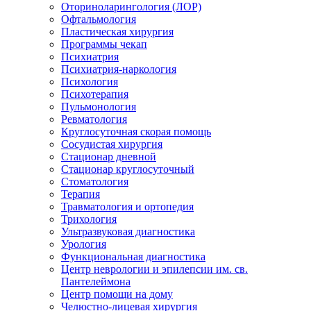
Оториноларингология (ЛОР)
Офтальмология
Пластическая хирургия
Программы чекап
Психиатрия
Психиатрия-наркология
Психология
Психотерапия
Пульмонология
Ревматология
Круглосуточная скорая помощь
Сосудистая хирургия
Стационар дневной
Стационар круглосуточный
Стоматология
Терапия
Травматология и ортопедия
Трихология
Ультразвуковая диагностика
Урология
Функциональная диагностика
Центр неврологии и эпилепсии им. св.
Пантелеймона
Центр помощи на дому
Челюстно-лицевая хирургия