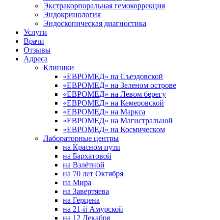
Экстракорпоральная гемокоррекция
Эндокринология
Эндоскопическая диагностика
Услуги
Врачи
Отзывы
Адреса
Клиники
«ЕВРОМЕД» на Съездовской
«ЕВРОМЕД» на Зеленом острове
«ЕВРОМЕД» на Левом берегу
«ЕВРОМЕД» на Кемеровской
«ЕВРОМЕД» на Маркса
«ЕВРОМЕД» на Магистральной
«ЕВРОМЕД» на Космическом
Лабораторные центры
на Красном пути
на Бархатовой
на Взлётной
на 70 лет Октября
на Мира
на Завертяева
на Герцена
на 21-й Амурской
на 12 Декабря