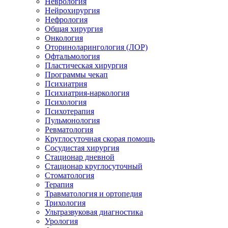
Неврология
Нейрохирургия
Нефрология
Общая хирургия
Онкология
Оториноларингология (ЛОР)
Офтальмология
Пластическая хирургия
Программы чекап
Психиатрия
Психиатрия-наркология
Психология
Психотерапия
Пульмонология
Ревматология
Круглосуточная скорая помощь
Сосудистая хирургия
Стационар дневной
Стационар круглосуточный
Стоматология
Терапия
Травматология и ортопедия
Трихология
Ультразвуковая диагностика
Урология