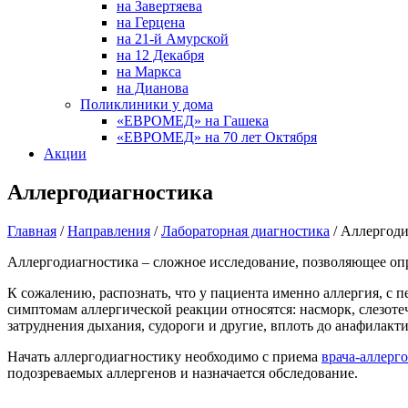
на Завертяева
на Герцена
на 21-й Амурской
на 12 Декабря
на Маркса
на Дианова
Поликлиники у дома
«ЕВРОМЕД» на Гашека
«ЕВРОМЕД» на 70 лет Октября
Акции
Аллергодиагностика
Главная
/
Направления
/
Лабораторная диагностика
/
Аллергоди
Аллергодиагностика – сложное исследование, позволяющее оп
К сожалению, распознать, что у пациента именно аллергия, с п
симптомам аллергической реакции относятся: насморк, слезоте
затруднения дыхания, судороги и другие, вплоть до анафилакт
Начать аллергодиагностику необходимо с приема
врача-аллерг
подозреваемых аллергенов и назначается обследование.