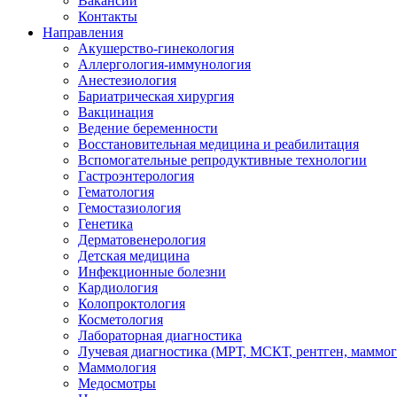
Вакансии
Контакты
Направления
Акушерство-гинекология
Аллергология-иммунология
Анестезиология
Бариатрическая хирургия
Вакцинация
Ведение беременности
Восстановительная медицина и реабилитация
Вспомогательные репродуктивные технологии
Гастроэнтерология
Гематология
Гемостазиология
Генетика
Дерматовенерология
Детская медицина
Инфекционные болезни
Кардиология
Колопроктология
Косметология
Лабораторная диагностика
Лучевая диагностика (МРТ, МСКТ, рентген, маммо
Маммология
Медосмотры