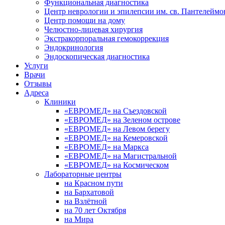
Функциональная диагностика
Центр неврологии и эпилепсии им. св. Пантелеймо
Центр помощи на дому
Челюстно-лицевая хирургия
Экстракорпоральная гемокоррекция
Эндокринология
Эндоскопическая диагностика
Услуги
Врачи
Отзывы
Адреса
Клиники
«ЕВРОМЕД» на Съездовской
«ЕВРОМЕД» на Зеленом острове
«ЕВРОМЕД» на Левом берегу
«ЕВРОМЕД» на Кемеровской
«ЕВРОМЕД» на Маркса
«ЕВРОМЕД» на Магистральной
«ЕВРОМЕД» на Космическом
Лабораторные центры
на Красном пути
на Бархатовой
на Взлётной
на 70 лет Октября
на Мира