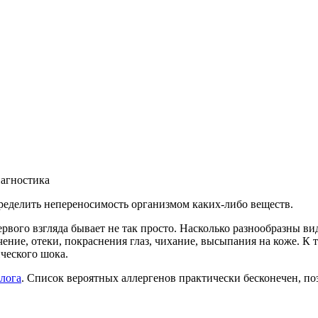
агностика
ределить непереносимость организмом каких-либо веществ.
ервого взгляда бывает не так просто. Насколько разнообразны в
чение, отеки, покраснения глаз, чихание, высыпания на коже. К
ического шока.
олога
. Список вероятных аллергенов практически бесконечен, по